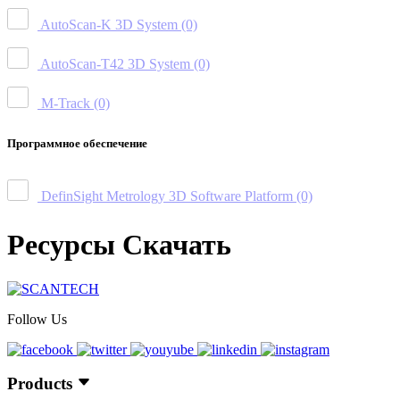
AutoScan-K 3D System
(0)
AutoScan-T42 3D System
(0)
M-Track
(0)
Программное обеспечение
DefinSight Metrology 3D Software Platform
(0)
Ресурсы Скачать
Follow Us
Products