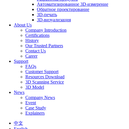
Автоматизированное 3D-измерение
Обратное проектирование
3D-печать
3D-визуализация
About Us
Company Introduction
Certifications
History
Our Trusted Partners
Contact Us
Career
Support
FAQs
Customer Support
Resources Download
3D Scanning Service
3D Model
News
Company News
Event
Case Study
Explainers
中文
English