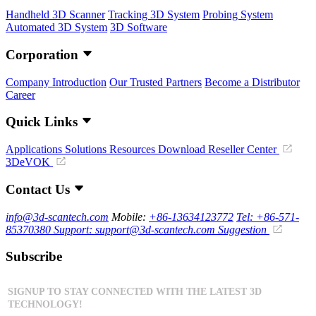
Handheld 3D Scanner
Tracking 3D System
Probing System
Automated 3D System
3D Software
Corporation
Company Introduction
Our Trusted Partners
Become a Distributor
Career
Quick Links
Applications
Solutions
Resources Download
Reseller Center
3DeVOK
Contact Us
info@3d-scantech.com
Mobile:
+86-13634123772
Tel: +86-571-
85370380
Support: support@3d-scantech.com
Suggestion
Subscribe