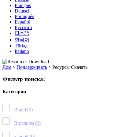
Français
Deutsch
Português
Español
Русский
日本語
한국어
Türkçe
Italiano
Дом
>
Поддерживать
>
Ресурсы Скачать
Фильтр поиска:
Категории
Brand
(0)
Brochures
(0)
E-book
(0)