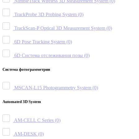
NimbleTrack Wireless 3D Measurement System
(0)
TrackProbe 3D Probing System
(0)
TrackScan-P Optical 3D Measurement System
(0)
6D Pose Tracking System
(0)
6D Система отслеживания позы
(0)
Система фотограмметрии
MSCAN-L15 Photogrammetry System
(0)
Automated 3D System
AM-CELL C Series
(0)
AM-DESK
(0)