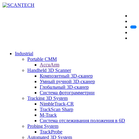
Industrial
Portable CMM
AccuArm
Handheld 3D Scanner
Композитный 3D-сканер
Умный ручной 3D-сканер
Глобальный 3D-сканер
Система фотограмметрии
Tracking 3D System
NimbleTrack-CR
TrackScan Sharp
M-Track
Система отслеживания положения в 6D
Probing System
TrackProbe
Automated 3D System