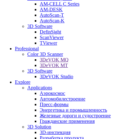
AM-CELL C Series
AM-DESK
AutoScan-T
AutoScan-K
3D Software
DefinSight
ScanViewer
TViewer
Professional
Color 3D Scanner
3DeVOK MQ
3DeVOK MT
3D Software
3DeVOK Studio
Explore
Applications
Аэрокосмос
Автомобилестроение
Пресс-формы
Энергетика и промышленность
Железные дороги и судостроение
Гражданские применения
3D Solution
3D-инспекция
Разработка продукта