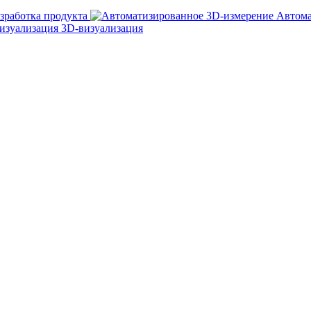
зработка продукта
Автома
3D-визуализация