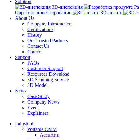
Solution
3D-инспекция
Ра
Обратное проектирование
3D-печать
About Us
Company Introduction
Certifications
History
Our Trusted Partners
Contact Us
Career
Support
FAQs
Customer Support
Resources Download
3D Scanning Service
3D Model
News
Case Study
Company News
Event
Explainers
Industrial
Portable CMM
AccuArm