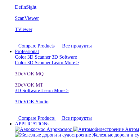
DefinSight
ScanViewer
TViewer
Compare Products
Все продукты
Professional
Color 3D Scanner
3D Software
Color 3D Scanner
Learn More >
3DeVOK MQ
3DeVOK MT
3D Software
Learn More >
3DeVOK Studio
Compare Products
Все продукты
APPLICATIONs
Аэрокосмос
Автом
Железные дороги и с