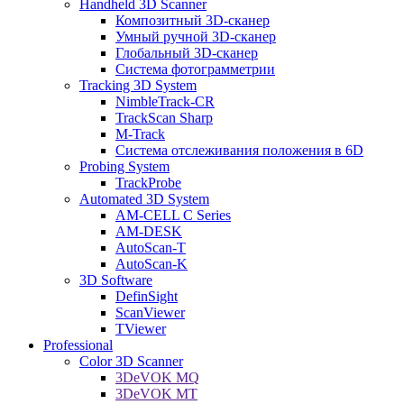
Handheld 3D Scanner
Композитный 3D-сканер
Умный ручной 3D-сканер
Глобальный 3D-сканер
Система фотограмметрии
Tracking 3D System
NimbleTrack-CR
TrackScan Sharp
M-Track
Система отслеживания положения в 6D
Probing System
TrackProbe
Automated 3D System
AM-CELL C Series
AM-DESK
AutoScan-T
AutoScan-K
3D Software
DefinSight
ScanViewer
TViewer
Professional
Color 3D Scanner
3DeVOK MQ
3DeVOK MT