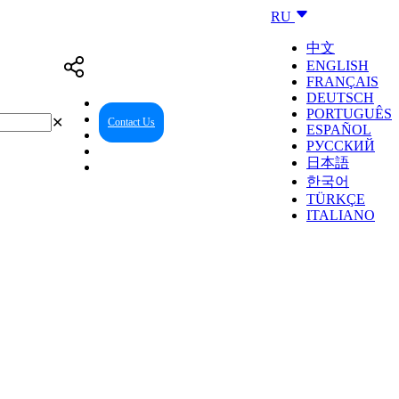
RU
中文
ENGLISH
FRANÇAIS
DEUTSCH
PORTUGUÊS
✕
Contact Us
Reseller Center
ESPAÑOL
РУССКИЙ
日本語
한국어
TÜRKÇE
ITALIANO