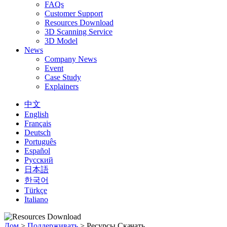
FAQs
Customer Support
Resources Download
3D Scanning Service
3D Model
News
Company News
Event
Case Study
Explainers
中文
English
Français
Deutsch
Português
Español
Русский
日本語
한국어
Türkçe
Italiano
Дом
>
Поддерживать
>
Ресурсы Скачать