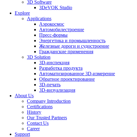
3D Software
3DeVOK Studio
Explore
Applications
Аэрокосмос
Автомобилестроение
Пресс-формы
Энергетика и промышленность
Железные дороги и судостроение
Гражданские применения
3D Solution
3D-инспекция
Разработка продукта
Автоматизированное 3D-измерение
Обратное проектирование
3D-печать
3D-визуализация
About Us
Company Introduction
Certifications
History
Our Trusted Partners
Contact Us
Career
Support