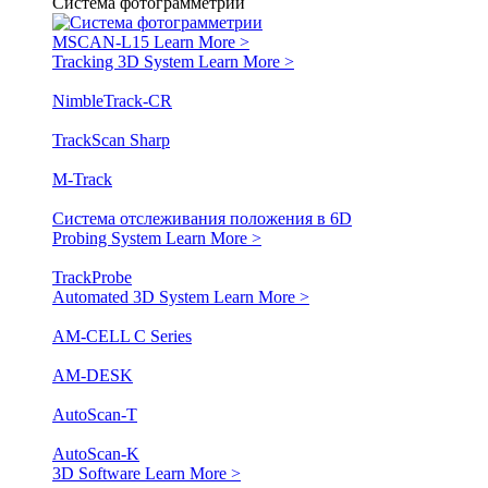
Система фотограмметрии
MSCAN-L15
Learn More >
Tracking 3D System
Learn More >
NimbleTrack-CR
TrackScan Sharp
M-Track
Система отслеживания положения в 6D
Probing System
Learn More >
TrackProbe
Automated 3D System
Learn More >
AM-CELL C Series
AM-DESK
AutoScan-T
AutoScan-K
3D Software
Learn More >