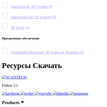
AutoScan-K 3D System
(0)
AutoScan-T42 3D System
(0)
M-Track
(0)
Программное обеспечение
DefinSight Metrology 3D Software Platform
(0)
Ресурсы Скачать
Follow Us
Products