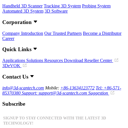
Handheld 3D Scanner
Tracking 3D System
Probing System
Automated 3D System
3D Software
Corporation
Company Introduction
Our Trusted Partners
Become a Distributor
Career
Quick Links
Applications
Solutions
Resources Download
Reseller Center
3DeVOK
Contact Us
info@3d-scantech.com
Mobile:
+86-13634123772
Tel: +86-571-
85370380
Support: support@3d-scantech.com
Suggestion
Subscribe