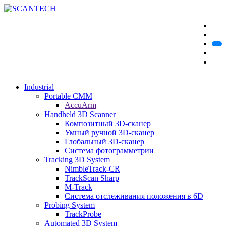
Industrial
Portable CMM
AccuArm
Handheld 3D Scanner
Композитный 3D-сканер
Умный ручной 3D-сканер
Глобальный 3D-сканер
Система фотограмметрии
Tracking 3D System
NimbleTrack-CR
TrackScan Sharp
M-Track
Система отслеживания положения в 6D
Probing System
TrackProbe
Automated 3D System