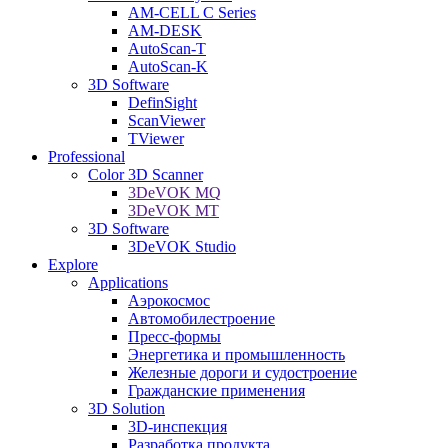
AM-CELL C Series
AM-DESK
AutoScan-T
AutoScan-K
3D Software
DefinSight
ScanViewer
TViewer
Professional
Color 3D Scanner
3DeVOK MQ
3DeVOK MT
3D Software
3DeVOK Studio
Explore
Applications
Аэрокосмос
Автомобилестроение
Пресс-формы
Энергетика и промышленность
Железные дороги и судостроение
Гражданские применения
3D Solution
3D-инспекция
Разработка продукта