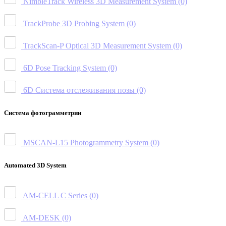
NimbleTrack Wireless 3D Measurement System
(0)
TrackProbe 3D Probing System
(0)
TrackScan-P Optical 3D Measurement System
(0)
6D Pose Tracking System
(0)
6D Система отслеживания позы
(0)
Система фотограмметрии
MSCAN-L15 Photogrammetry System
(0)
Automated 3D System
AM-CELL C Series
(0)
AM-DESK
(0)