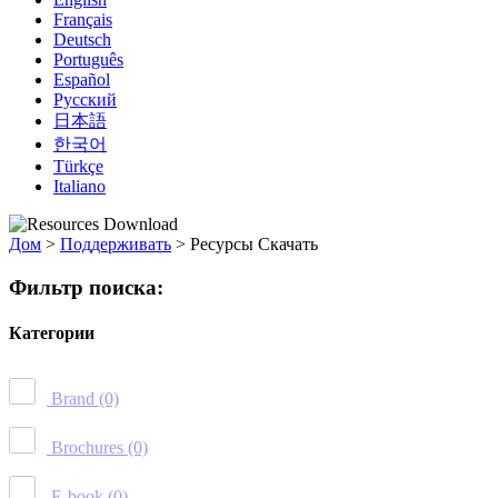
Français
Deutsch
Português
Español
Русский
日本語
한국어
Türkçe
Italiano
Дом
>
Поддерживать
>
Ресурсы Скачать
Фильтр поиска:
Категории
Brand
(0)
Brochures
(0)
E-book
(0)