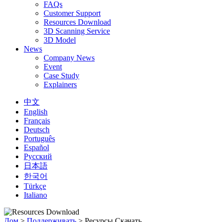
FAQs
Customer Support
Resources Download
3D Scanning Service
3D Model
News
Company News
Event
Case Study
Explainers
中文
English
Français
Deutsch
Português
Español
Русский
日本語
한국어
Türkçe
Italiano
Дом
>
Поддерживать
>
Ресурсы Скачать