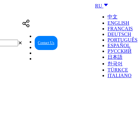
RU
中文
ENGLISH
FRANÇAIS
DEUTSCH
PORTUGUÊS
✕
Contact Us
Reseller Center
ESPAÑOL
РУССКИЙ
日本語
한국어
TÜRKÇE
ITALIANO