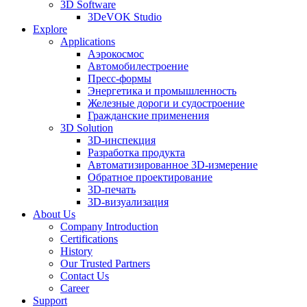
3D Software
3DeVOK Studio
Explore
Applications
Аэрокосмос
Автомобилестроение
Пресс-формы
Энергетика и промышленность
Железные дороги и судостроение
Гражданские применения
3D Solution
3D-инспекция
Разработка продукта
Автоматизированное 3D-измерение
Обратное проектирование
3D-печать
3D-визуализация
About Us
Company Introduction
Certifications
History
Our Trusted Partners
Contact Us
Career
Support