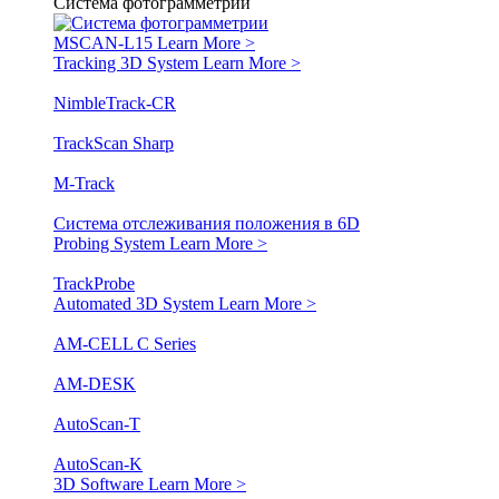
Система фотограмметрии
MSCAN-L15
Learn More >
Tracking 3D System
Learn More >
NimbleTrack-CR
TrackScan Sharp
M-Track
Система отслеживания положения в 6D
Probing System
Learn More >
TrackProbe
Automated 3D System
Learn More >
AM-CELL C Series
AM-DESK
AutoScan-T
AutoScan-K
3D Software
Learn More >