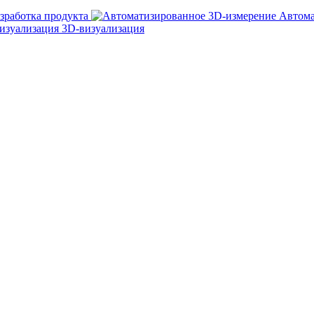
зработка продукта
Автома
3D-визуализация