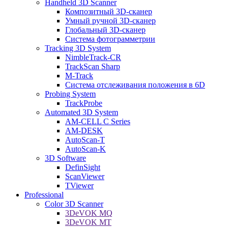
Handheld 3D Scanner
Композитный 3D-сканер
Умный ручной 3D-сканер
Глобальный 3D-сканер
Система фотограмметрии
Tracking 3D System
NimbleTrack-CR
TrackScan Sharp
M-Track
Система отслеживания положения в 6D
Probing System
TrackProbe
Automated 3D System
AM-CELL C Series
AM-DESK
AutoScan-T
AutoScan-K
3D Software
DefinSight
ScanViewer
TViewer
Professional
Color 3D Scanner
3DeVOK MQ
3DeVOK MT