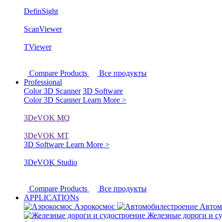
DefinSight
ScanViewer
TViewer
Compare Products
Все продукты
Professional
Color 3D Scanner
3D Software
Color 3D Scanner
Learn More >
3DeVOK MQ
3DeVOK MT
3D Software
Learn More >
3DeVOK Studio
Compare Products
Все продукты
APPLICATIONs
Аэрокосмос
Автом
Железные дороги и с