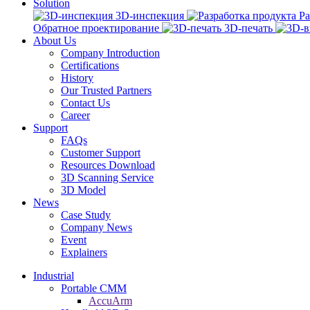
Solution
3D-инспекция
Ра
Обратное проектирование
3D-печать
About Us
Company Introduction
Certifications
History
Our Trusted Partners
Contact Us
Career
Support
FAQs
Customer Support
Resources Download
3D Scanning Service
3D Model
News
Case Study
Company News
Event
Explainers
Industrial
Portable CMM
AccuArm