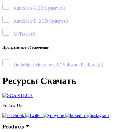
AutoScan-K 3D System
(0)
AutoScan-T42 3D System
(0)
M-Track
(0)
Программное обеспечение
DefinSight Metrology 3D Software Platform
(0)
Ресурсы Скачать
Follow Us
Products