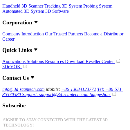
Handheld 3D Scanner
Tracking 3D System
Probing System
Automated 3D System
3D Software
Corporation
Company Introduction
Our Trusted Partners
Become a Distributor
Career
Quick Links
Applications
Solutions
Resources Download
Reseller Center
3DeVOK
Contact Us
info@3d-scantech.com
Mobile:
+86-13634123772
Tel: +86-571-
85370380
Support: support@3d-scantech.com
Suggestion
Subscribe