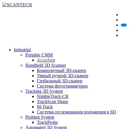
Industrial
Portable CMM
AccuArm
Handheld 3D Scanner
Композитный 3D-сканер
Умный ручной 3D-сканер
Глобальный 3D-сканер
Система фотограмметрии
Tracking 3D System
NimbleTrack-CR
TrackScan Sharp
M-Track
Система отслеживания положения в 6D
Probing System
TrackProbe
Automated 3D System