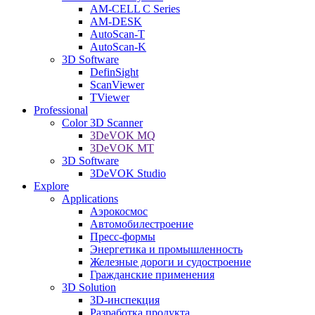
AM-CELL C Series
AM-DESK
AutoScan-T
AutoScan-K
3D Software
DefinSight
ScanViewer
TViewer
Professional
Color 3D Scanner
3DeVOK MQ
3DeVOK MT
3D Software
3DeVOK Studio
Explore
Applications
Аэрокосмос
Автомобилестроение
Пресс-формы
Энергетика и промышленность
Железные дороги и судостроение
Гражданские применения
3D Solution
3D-инспекция
Разработка продукта