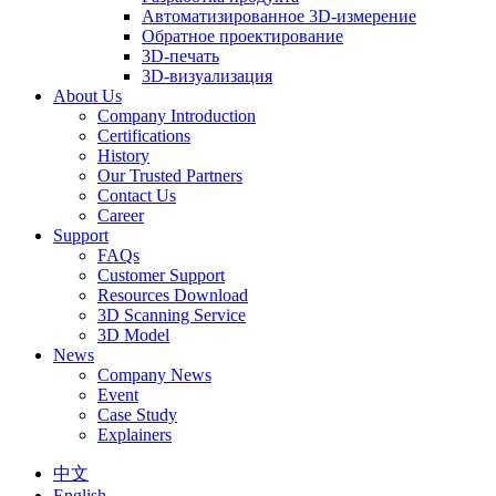
Автоматизированное 3D-измерение
Обратное проектирование
3D-печать
3D-визуализация
About Us
Company Introduction
Certifications
History
Our Trusted Partners
Contact Us
Career
Support
FAQs
Customer Support
Resources Download
3D Scanning Service
3D Model
News
Company News
Event
Case Study
Explainers
中文
English