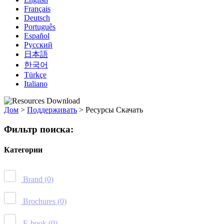
Français
Deutsch
Português
Español
Русский
日本語
한국어
Türkçe
Italiano
Дом
>
Поддерживать
>
Ресурсы Скачать
Фильтр поиска:
Категории
Brand
(0)
Brochures
(0)
E-book
(0)