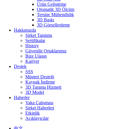
Ürün Geliştirme
Otomatik 3D Ölçüm
Tersine Mühendislik
3D Baskı
3D Görselleştirme
Hakkımızda
Şirket Tanıtımı
Sertifikalar
History
Güvenilir Ortaklarımız
Bize Ulaşın
Kariyer
Destek
SSS
Müşteri Desteği
Kaynak İndirme
3D Tarama Hizmeti
3D Model
Haberler
Vaka Çalışması
Şirket Haberleri
Etkinlik
Açıklayıcılar
中文