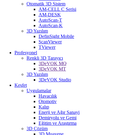
Otomatik 3D Sistem
AM-CELL C Serisi
AM-DESK
AutoScan-T
AutoScan-K
3D Yazılım
DefinSight Mobile
ScanViewer
TViewer
Profesyonel
Renkli 3D Tarayıcı
3DeVOK MQ
3DeVOK MT
3D Yazılım
3DeVOK Studio
Keşfet
Uygulamalar
Havacılık
Otomotiv
Kalıp
Enerji ve Ağır Sanayi
Demiryolu ve Gemi
Eğitim ve Araştırma
3D Çözüm
3D Muayene