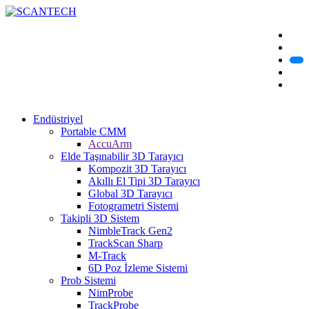
Endüstriyel
Portable CMM
AccuArm
Elde Taşınabilir 3D Tarayıcı
Kompozit 3D Tarayıcı
Akıllı El Tipi 3D Tarayıcı
Global 3D Tarayıcı
Fotogrametri Sistemi
Takipli 3D Sistem
NimbleTrack Gen2
TrackScan Sharp
M-Track
6D Poz İzleme Sistemi
Prob Sistemi
NimProbe
TrackProbe