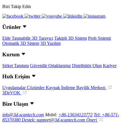
Bizi Takip Edin
Ürünler
Elde Taşınabilir 3D Tarayıcı
Takipli 3D Sistem
Prob Sistemi
Otomatik 3D Sistem
3D Yazılım
Kurum
Şirket Tanıtımı
Güvenilir Ortaklarımız
Distribütör Olun
Kariyer
Hızlı Erişim
Uygulamalar
Çözümler
Kaynak İndirme
Bayilik Merkezi
3DeVOK
Bize Ulaşın
info@3d-scantech.com
Mobil:
+86-13634123772
Tel: +86-571-
85370380
Destek: support@3d-scantech.com
Öneri