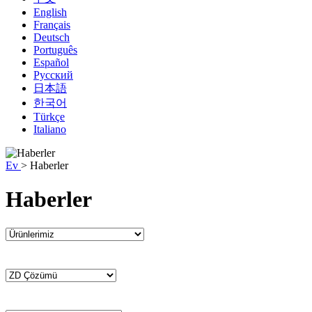
English
Français
Deutsch
Português
Español
Русский
日本語
한국어
Türkçe
Italiano
Ev
>
Haberler
Haberler