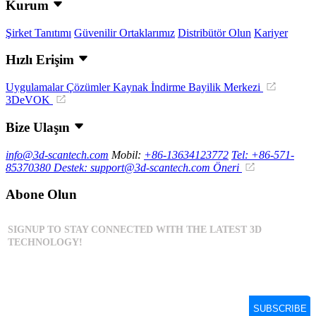
Kurum
Şirket Tanıtımı
Güvenilir Ortaklarımız
Distribütör Olun
Kariyer
Hızlı Erişim
Uygulamalar
Çözümler
Kaynak İndirme
Bayilik Merkezi
3DeVOK
Bize Ulaşın
info@3d-scantech.com
Mobil:
+86-13634123772
Tel: +86-571-
85370380
Destek: support@3d-scantech.com
Öneri
Abone Olun