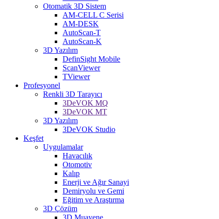
Otomatik 3D Sistem
AM-CELL C Serisi
AM-DESK
AutoScan-T
AutoScan-K
3D Yazılım
DefinSight Mobile
ScanViewer
TViewer
Profesyonel
Renkli 3D Tarayıcı
3DeVOK MQ
3DeVOK MT
3D Yazılım
3DeVOK Studio
Keşfet
Uygulamalar
Havacılık
Otomotiv
Kalıp
Enerji ve Ağır Sanayi
Demiryolu ve Gemi
Eğitim ve Araştırma
3D Çözüm
3D Muayene