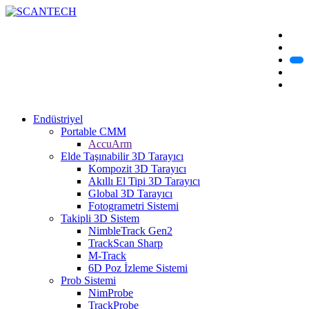
Endüstriyel
Portable CMM
AccuArm
Elde Taşınabilir 3D Tarayıcı
Kompozit 3D Tarayıcı
Akıllı El Tipi 3D Tarayıcı
Global 3D Tarayıcı
Fotogrametri Sistemi
Takipli 3D Sistem
NimbleTrack Gen2
TrackScan Sharp
M-Track
6D Poz İzleme Sistemi
Prob Sistemi
NimProbe
TrackProbe