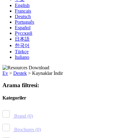
English
Français
Deutsch
Português
Español
Русский
日本語
한국어
Türkçe
Italiano
Ev
>
Destek
>
Kaynaklar İndir
Arama filtresi:
Kategoriler
Brand
(0)
Brochures
(0)