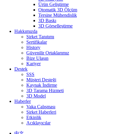
Ürün Geliştirme
Otomatik 3D Ölçüm
Tersine Mühendislik
3D Baskı
3D Görselleştirme
Hakkımızda
Şirket Tanıtımı
Sertifikalar
History
Güvenilir Ortaklarımız
Bize Ulaşın
Kariyer
Destek
SSS
Müşteri Desteği
Kaynak İndirme
3D Tarama Hizmeti
3D Model
Haberler
Vaka Çalışması
Şirket Haberleri
Etkinlik
Açıklayıcılar
中文