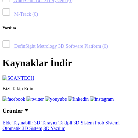
AutoScan-T42 3D System
(0)
M-Track
(0)
Yazılım
DefinSight Metrology 3D Software Platform
(0)
Kaynaklar İndir
Bizi Takip Edin
Ürünler
Elde Taşınabilir 3D Tarayıcı
Takipli 3D Sistem
Prob Sistemi
Otomatik 3D Sistem
3D Yazılım