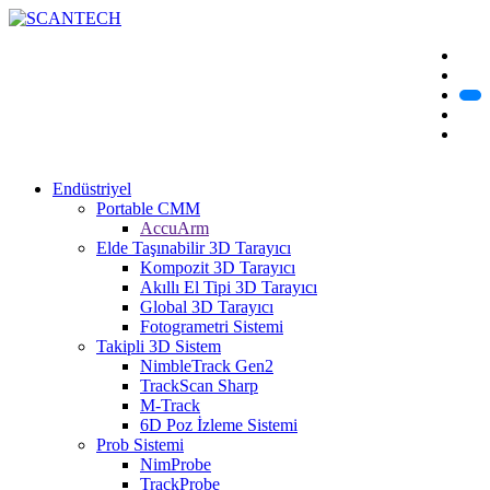
Endüstriyel
Portable CMM
AccuArm
Elde Taşınabilir 3D Tarayıcı
Kompozit 3D Tarayıcı
Akıllı El Tipi 3D Tarayıcı
Global 3D Tarayıcı
Fotogrametri Sistemi
Takipli 3D Sistem
NimbleTrack Gen2
TrackScan Sharp
M-Track
6D Poz İzleme Sistemi
Prob Sistemi
NimProbe
TrackProbe