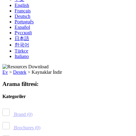
English
Français
Deutsch
Português
Español
Русский
日本語
한국어
Türkçe
Italiano
Ev
>
Destek
>
Kaynaklar İndir
Arama filtresi:
Kategoriler
Brand
(0)
Brochures
(0)