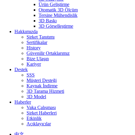
Ürün Geliştirme
Otomatik 3D Ölçüm
Tersine Mühendislik
3D Baskı
3D Görselleştirme
Hakkımızda
Şirket Tanıtımı
Sertifikalar
History
Güvenilir Ortaklarımız
Bize Ulaşın
Kariyer
Destek
SSS
Müşteri Desteği
Kaynak İndirme
3D Tarama Hizmeti
3D Model
Haberler
Vaka Çalışması
Şirket Haberleri
Etkinlik
Açıklayıcılar
中文