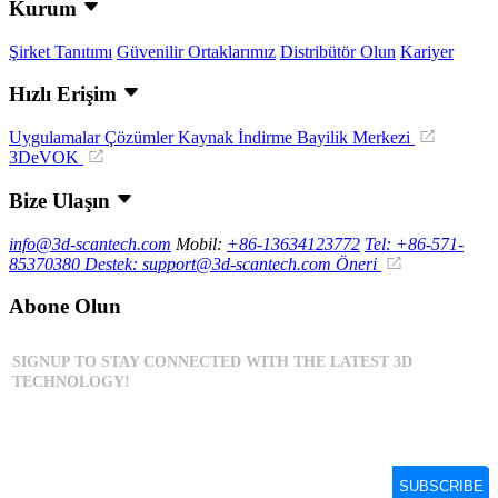
Kurum
Şirket Tanıtımı
Güvenilir Ortaklarımız
Distribütör Olun
Kariyer
Hızlı Erişim
Uygulamalar
Çözümler
Kaynak İndirme
Bayilik Merkezi
3DeVOK
Bize Ulaşın
info@3d-scantech.com
Mobil:
+86-13634123772
Tel: +86-571-
85370380
Destek: support@3d-scantech.com
Öneri
Abone Olun