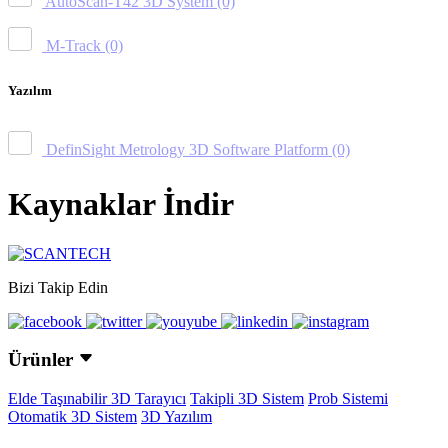
AutoScan-T42 3D System
(0)
M-Track
(0)
Yazılım
DefinSight Metrology 3D Software Platform
(0)
Kaynaklar İndir
Bizi Takip Edin
Ürünler
Elde Taşınabilir 3D Tarayıcı
Takipli 3D Sistem
Prob Sistemi
Otomatik 3D Sistem
3D Yazılım