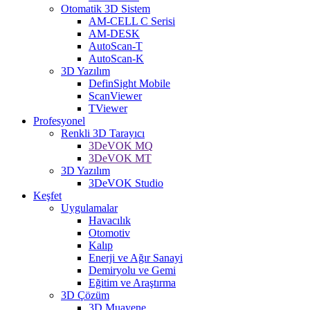
Otomatik 3D Sistem
AM-CELL C Serisi
AM-DESK
AutoScan-T
AutoScan-K
3D Yazılım
DefinSight Mobile
ScanViewer
TViewer
Profesyonel
Renkli 3D Tarayıcı
3DeVOK MQ
3DeVOK MT
3D Yazılım
3DeVOK Studio
Keşfet
Uygulamalar
Havacılık
Otomotiv
Kalıp
Enerji ve Ağır Sanayi
Demiryolu ve Gemi
Eğitim ve Araştırma
3D Çözüm
3D Muayene