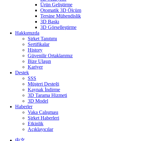
Ürün Geliştirme
Otomatik 3D Ölçüm
Tersine Mühendislik
3D Baskı
3D Görselleştirme
Hakkımızda
Şirket Tanıtımı
Sertifikalar
History
Güvenilir Ortaklarımız
Bize Ulaşın
Kariyer
Destek
SSS
Müşteri Desteği
Kaynak İndirme
3D Tarama Hizmeti
3D Model
Haberler
Vaka Çalışması
Şirket Haberleri
Etkinlik
Açıklayıcılar
中文