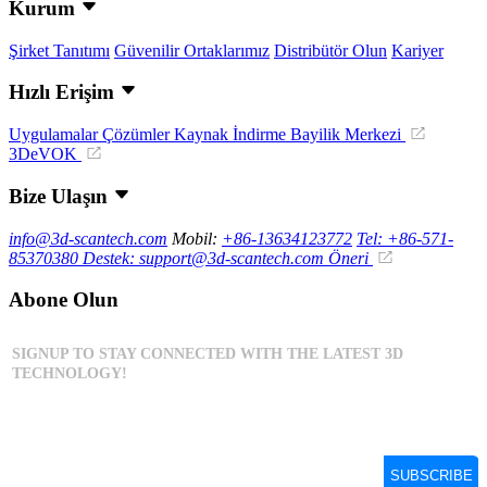
Kurum
Şirket Tanıtımı
Güvenilir Ortaklarımız
Distribütör Olun
Kariyer
Hızlı Erişim
Uygulamalar
Çözümler
Kaynak İndirme
Bayilik Merkezi
3DeVOK
Bize Ulaşın
info@3d-scantech.com
Mobil:
+86-13634123772
Tel: +86-571-
85370380
Destek: support@3d-scantech.com
Öneri
Abone Olun