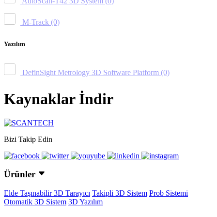
AutoScan-T42 3D System
(0)
M-Track
(0)
Yazılım
DefinSight Metrology 3D Software Platform
(0)
Kaynaklar İndir
Bizi Takip Edin
Ürünler
Elde Taşınabilir 3D Tarayıcı
Takipli 3D Sistem
Prob Sistemi
Otomatik 3D Sistem
3D Yazılım