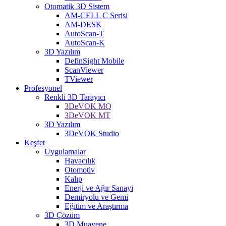
Otomatik 3D Sistem
AM-CELL C Serisi
AM-DESK
AutoScan-T
AutoScan-K
3D Yazılım
DefinSight Mobile
ScanViewer
TViewer
Profesyonel
Renkli 3D Tarayıcı
3DeVOK MQ
3DeVOK MT
3D Yazılım
3DeVOK Studio
Keşfet
Uygulamalar
Havacılık
Otomotiv
Kalıp
Enerji ve Ağır Sanayi
Demiryolu ve Gemi
Eğitim ve Araştırma
3D Çözüm
3D Muayene