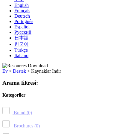
English
Français
Deutsch
Português
Español
Русский
日本語
한국어
Türkçe
Italiano
Ev
>
Destek
>
Kaynaklar İndir
Arama filtresi:
Kategoriler
Brand
(0)
Brochures
(0)