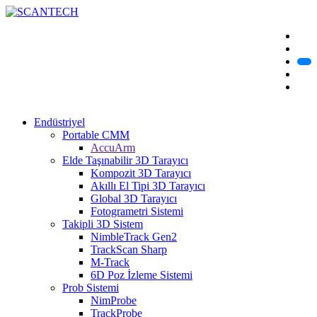
Endüstriyel
Portable CMM
AccuArm
Elde Taşınabilir 3D Tarayıcı
Kompozit 3D Tarayıcı
Akıllı El Tipi 3D Tarayıcı
Global 3D Tarayıcı
Fotogrametri Sistemi
Takipli 3D Sistem
NimbleTrack Gen2
TrackScan Sharp
M-Track
6D Poz İzleme Sistemi
Prob Sistemi
NimProbe
TrackProbe