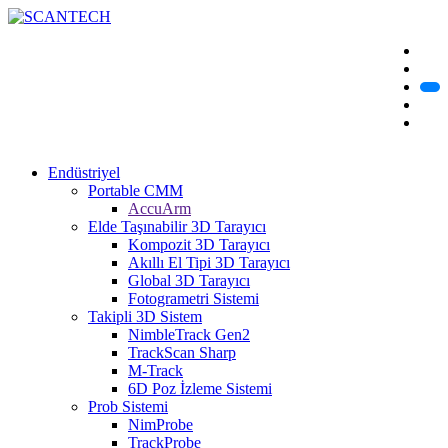
Endüstriyel
Portable CMM
AccuArm
Elde Taşınabilir 3D Tarayıcı
Kompozit 3D Tarayıcı
Akıllı El Tipi 3D Tarayıcı
Global 3D Tarayıcı
Fotogrametri Sistemi
Takipli 3D Sistem
NimbleTrack Gen2
TrackScan Sharp
M-Track
6D Poz İzleme Sistemi
Prob Sistemi
NimProbe
TrackProbe