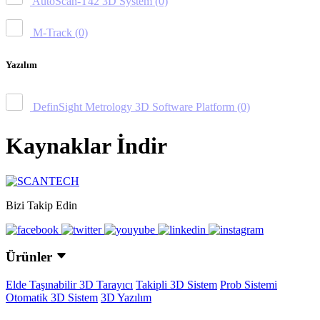
AutoScan-T42 3D System
(0)
M-Track
(0)
Yazılım
DefinSight Metrology 3D Software Platform
(0)
Kaynaklar İndir
Bizi Takip Edin
Ürünler
Elde Taşınabilir 3D Tarayıcı
Takipli 3D Sistem
Prob Sistemi
Otomatik 3D Sistem
3D Yazılım