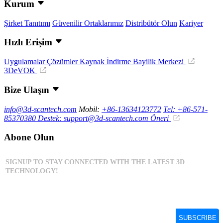
Kurum
Şirket Tanıtımı
Güvenilir Ortaklarımız
Distribütör Olun
Kariyer
Hızlı Erişim
Uygulamalar
Çözümler
Kaynak İndirme
Bayilik Merkezi
3DeVOK
Bize Ulaşın
info@3d-scantech.com
Mobil:
+86-13634123772
Tel: +86-571-
85370380
Destek: support@3d-scantech.com
Öneri
Abone Olun