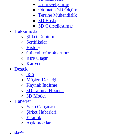
Ürün Geliştirme
Otomatik 3D Ölçüm
Tersine Mühendislik
3D Baskı
3D Görselleştirme
Hakkımızda
Şirket Tanıtımı
Sertifikalar
History
Güvenilir Ortaklarımız
Bize Ulaşın
Kariyer
Destek
SSS
Müşteri Desteği
Kaynak İndirme
3D Tarama Hizmeti
3D Model
Haberler
Vaka Çalışması
Şirket Haberleri
Etkinlik
Açıklayıcılar
中文