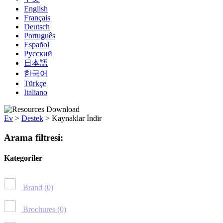
English
Français
Deutsch
Português
Español
Русский
日本語
한국어
Türkçe
Italiano
Ev
>
Destek
>
Kaynaklar İndir
Arama filtresi:
Kategoriler
Brand
(0)
Brochures
(0)