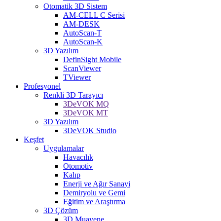
Otomatik 3D Sistem
AM-CELL C Serisi
AM-DESK
AutoScan-T
AutoScan-K
3D Yazılım
DefinSight Mobile
ScanViewer
TViewer
Profesyonel
Renkli 3D Tarayıcı
3DeVOK MQ
3DeVOK MT
3D Yazılım
3DeVOK Studio
Keşfet
Uygulamalar
Havacılık
Otomotiv
Kalıp
Enerji ve Ağır Sanayi
Demiryolu ve Gemi
Eğitim ve Araştırma
3D Çözüm
3D Muayene