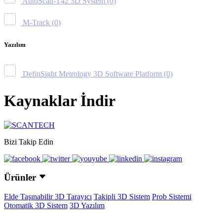
AutoScan-T42 3D System
(0)
M-Track
(0)
Yazılım
DefinSight Metrology 3D Software Platform
(0)
Kaynaklar İndir
Bizi Takip Edin
Ürünler
Elde Taşınabilir 3D Tarayıcı
Takipli 3D Sistem
Prob Sistemi
Otomatik 3D Sistem
3D Yazılım