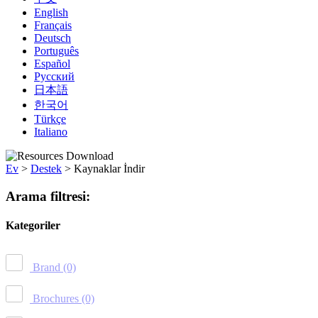
English
Français
Deutsch
Português
Español
Русский
日本語
한국어
Türkçe
Italiano
Ev
>
Destek
>
Kaynaklar İndir
Arama filtresi:
Kategoriler
Brand
(0)
Brochures
(0)