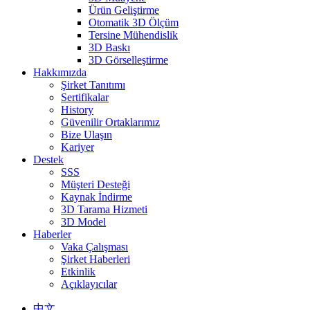
Ürün Geliştirme
Otomatik 3D Ölçüm
Tersine Mühendislik
3D Baskı
3D Görselleştirme
Hakkımızda
Şirket Tanıtımı
Sertifikalar
History
Güvenilir Ortaklarımız
Bize Ulaşın
Kariyer
Destek
SSS
Müşteri Desteği
Kaynak İndirme
3D Tarama Hizmeti
3D Model
Haberler
Vaka Çalışması
Şirket Haberleri
Etkinlik
Açıklayıcılar
中文