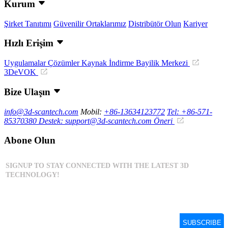
Kurum
Şirket Tanıtımı
Güvenilir Ortaklarımız
Distribütör Olun
Kariyer
Hızlı Erişim
Uygulamalar
Çözümler
Kaynak İndirme
Bayilik Merkezi
3DeVOK
Bize Ulaşın
info@3d-scantech.com
Mobil:
+86-13634123772
Tel: +86-571-
85370380
Destek: support@3d-scantech.com
Öneri
Abone Olun