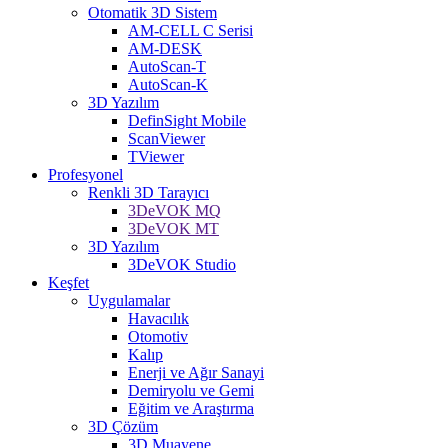
Otomatik 3D Sistem
AM-CELL C Serisi
AM-DESK
AutoScan-T
AutoScan-K
3D Yazılım
DefinSight Mobile
ScanViewer
TViewer
Profesyonel
Renkli 3D Tarayıcı
3DeVOK MQ
3DeVOK MT
3D Yazılım
3DeVOK Studio
Keşfet
Uygulamalar
Havacılık
Otomotiv
Kalıp
Enerji ve Ağır Sanayi
Demiryolu ve Gemi
Eğitim ve Araştırma
3D Çözüm
3D Muayene