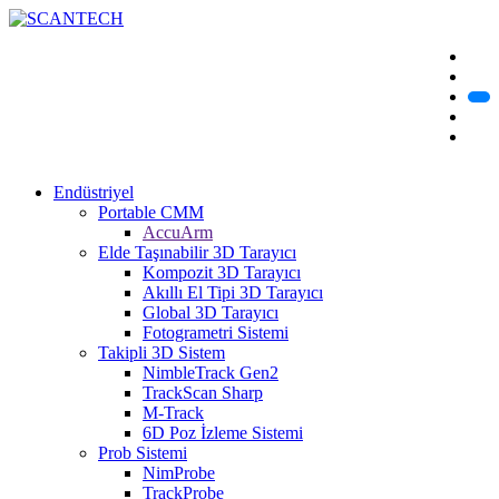
Endüstriyel
Portable CMM
AccuArm
Elde Taşınabilir 3D Tarayıcı
Kompozit 3D Tarayıcı
Akıllı El Tipi 3D Tarayıcı
Global 3D Tarayıcı
Fotogrametri Sistemi
Takipli 3D Sistem
NimbleTrack Gen2
TrackScan Sharp
M-Track
6D Poz İzleme Sistemi
Prob Sistemi
NimProbe
TrackProbe