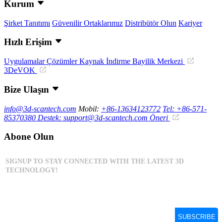
Kurum
Şirket Tanıtımı
Güvenilir Ortaklarımız
Distribütör Olun
Kariyer
Hızlı Erişim
Uygulamalar
Çözümler
Kaynak İndirme
Bayilik Merkezi
3DeVOK
Bize Ulaşın
info@3d-scantech.com
Mobil:
+86-13634123772
Tel: +86-571-
85370380
Destek: support@3d-scantech.com
Öneri
Abone Olun