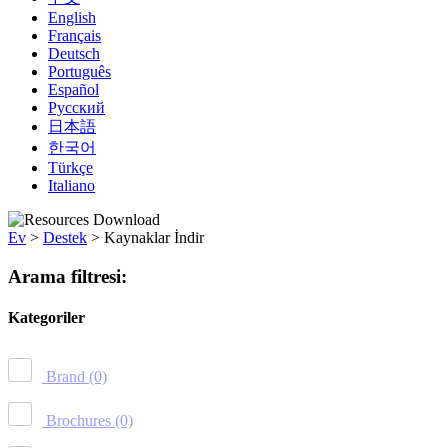
English
Français
Deutsch
Português
Español
Русский
日本語
한국어
Türkçe
Italiano
Ev
>
Destek
>
Kaynaklar İndir
Arama filtresi:
Kategoriler
Brand
(0)
Brochures
(0)