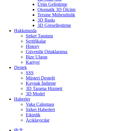
Ürün Geliştirme
Otomatik 3D Ölçüm
Tersine Mühendislik
3D Baskı
3D Görselleştirme
Hakkımızda
Şirket Tanıtımı
Sertifikalar
History
Güvenilir Ortaklarımız
Bize Ulaşın
Kariyer
Destek
SSS
Müşteri Desteği
Kaynak İndirme
3D Tarama Hizmeti
3D Model
Haberler
Vaka Çalışması
Şirket Haberleri
Etkinlik
Açıklayıcılar
中文