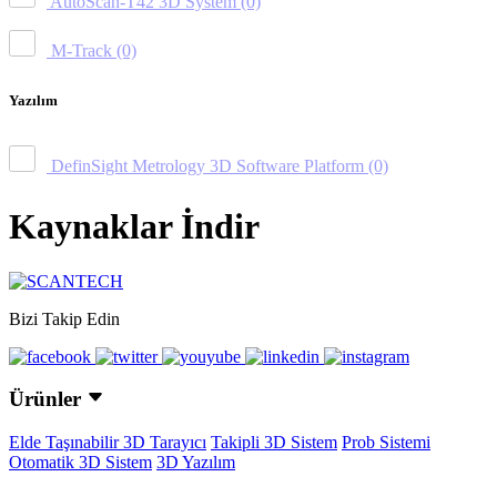
AutoScan-T42 3D System
(0)
M-Track
(0)
Yazılım
DefinSight Metrology 3D Software Platform
(0)
Kaynaklar İndir
Bizi Takip Edin
Ürünler
Elde Taşınabilir 3D Tarayıcı
Takipli 3D Sistem
Prob Sistemi
Otomatik 3D Sistem
3D Yazılım