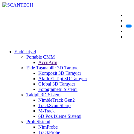
Endüstriyel
Portable CMM
AccuArm
Elde Taşınabilir 3D Tarayıcı
Kompozit 3D Tarayıcı
Akıllı El Tipi 3D Tarayıcı
Global 3D Tarayıcı
Fotogrametri Sistemi
Takipli 3D Sistem
NimbleTrack Gen2
TrackScan Sharp
M-Track
6D Poz İzleme Sistemi
Prob Sistemi
NimProbe
TrackProbe