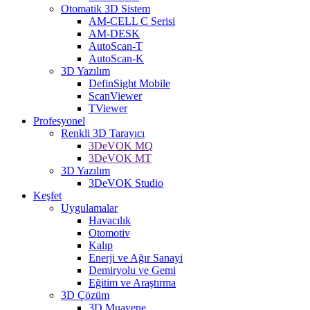
Otomatik 3D Sistem
AM-CELL C Serisi
AM-DESK
AutoScan-T
AutoScan-K
3D Yazılım
DefinSight Mobile
ScanViewer
TViewer
Profesyonel
Renkli 3D Tarayıcı
3DeVOK MQ
3DeVOK MT
3D Yazılım
3DeVOK Studio
Keşfet
Uygulamalar
Havacılık
Otomotiv
Kalıp
Enerji ve Ağır Sanayi
Demiryolu ve Gemi
Eğitim ve Araştırma
3D Çözüm
3D Muayene