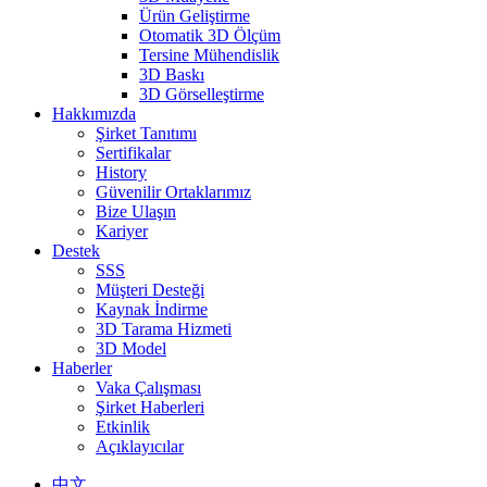
Ürün Geliştirme
Otomatik 3D Ölçüm
Tersine Mühendislik
3D Baskı
3D Görselleştirme
Hakkımızda
Şirket Tanıtımı
Sertifikalar
History
Güvenilir Ortaklarımız
Bize Ulaşın
Kariyer
Destek
SSS
Müşteri Desteği
Kaynak İndirme
3D Tarama Hizmeti
3D Model
Haberler
Vaka Çalışması
Şirket Haberleri
Etkinlik
Açıklayıcılar
中文