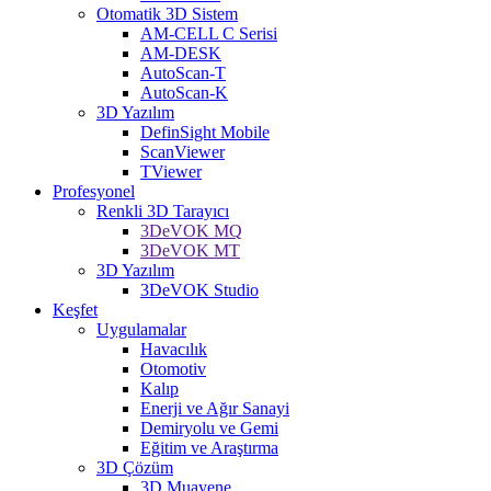
Otomatik 3D Sistem
AM-CELL C Serisi
AM-DESK
AutoScan-T
AutoScan-K
3D Yazılım
DefinSight Mobile
ScanViewer
TViewer
Profesyonel
Renkli 3D Tarayıcı
3DeVOK MQ
3DeVOK MT
3D Yazılım
3DeVOK Studio
Keşfet
Uygulamalar
Havacılık
Otomotiv
Kalıp
Enerji ve Ağır Sanayi
Demiryolu ve Gemi
Eğitim ve Araştırma
3D Çözüm
3D Muayene