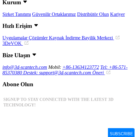
Kurum
Şirket Tanıtımı
Güvenilir Ortaklarımız
Distribütör Olun
Kariyer
Hızlı Erişim
Uygulamalar
Çözümler
Kaynak İndirme
Bayilik Merkezi
3DeVOK
Bize Ulaşın
info@3d-scantech.com
Mobil:
+86-13634123772
Tel: +86-571-
85370380
Destek: support@3d-scantech.com
Öneri
Abone Olun