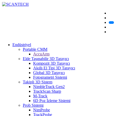
Endüstriyel
Portable CMM
AccuArm
Elde Taşınabilir 3D Tarayıcı
Kompozit 3D Tarayıcı
Akıllı El Tipi 3D Tarayıcı
Global 3D Tarayıcı
Fotogrametri Sistemi
Takipli 3D Sistem
NimbleTrack Gen2
TrackScan Sharp
M-Track
6D Poz İzleme Sistemi
Prob Sistemi
NimProbe
TrackProbe