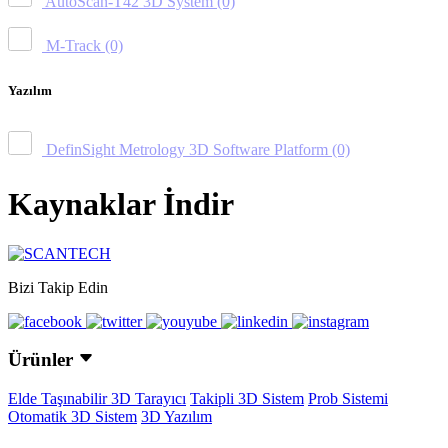
AutoScan-T42 3D System
(0)
M-Track
(0)
Yazılım
DefinSight Metrology 3D Software Platform
(0)
Kaynaklar İndir
Bizi Takip Edin
Ürünler
Elde Taşınabilir 3D Tarayıcı
Takipli 3D Sistem
Prob Sistemi
Otomatik 3D Sistem
3D Yazılım