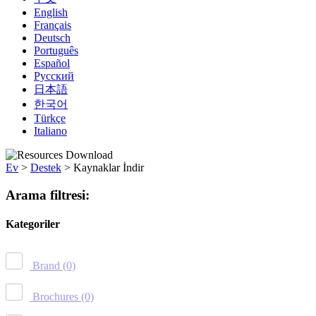
English
Français
Deutsch
Português
Español
Русский
日本語
한국어
Türkçe
Italiano
Ev
>
Destek
>
Kaynaklar İndir
Arama filtresi:
Kategoriler
Brand
(0)
Brochures
(0)