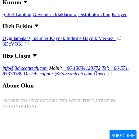
Kurum
Şirket Tanıtımı
Güvenilir Ortaklarımız
Distribütör Olun
Kariyer
Hızlı Erişim
Uygulamalar
Çözümler
Kaynak İndirme
Bayilik Merkezi
3DeVOK
Bize Ulaşın
info@3d-scantech.com
Mobil:
+86-13634123772
Tel: +86-571-
85370380
Destek: support@3d-scantech.com
Öneri
Abone Olun