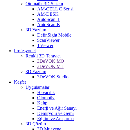
Otomatik 3D Sistem
AM-CELL C Serisi
AM-DESK
AutoScan-T
AutoScan-K
3D Yazılım
DefinSight Mobile
ScanViewer
TViewer
Profesyonel
Renkli 3D Tarayıcı
3DeVOK MQ
3DeVOK MT
3D Yazılım
3DeVOK Studio
Keşfet
Uygulamalar
Havacılık
Otomotiv
Kalıp
Enerji ve Ağır Sanayi
Demiryolu ve Gemi
Eğitim ve Araştırma
3D Çözüm
3D Muayene