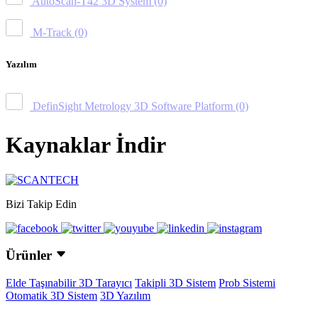
AutoScan-T42 3D System
(0)
M-Track
(0)
Yazılım
DefinSight Metrology 3D Software Platform
(0)
Kaynaklar İndir
Bizi Takip Edin
Ürünler
Elde Taşınabilir 3D Tarayıcı
Takipli 3D Sistem
Prob Sistemi
Otomatik 3D Sistem
3D Yazılım