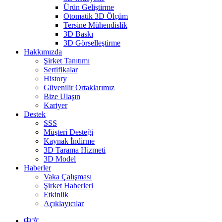
Ürün Geliştirme
Otomatik 3D Ölçüm
Tersine Mühendislik
3D Baskı
3D Görselleştirme
Hakkımızda
Şirket Tanıtımı
Sertifikalar
History
Güvenilir Ortaklarımız
Bize Ulaşın
Kariyer
Destek
SSS
Müşteri Desteği
Kaynak İndirme
3D Tarama Hizmeti
3D Model
Haberler
Vaka Çalışması
Şirket Haberleri
Etkinlik
Açıklayıcılar
中文