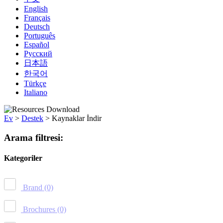
English
Français
Deutsch
Português
Español
Русский
日本語
한국어
Türkçe
Italiano
Ev
>
Destek
>
Kaynaklar İndir
Arama filtresi:
Kategoriler
Brand
(0)
Brochures
(0)