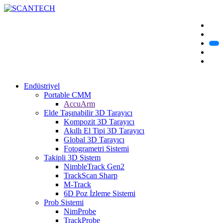
Endüstriyel
Portable CMM
AccuArm
Elde Taşınabilir 3D Tarayıcı
Kompozit 3D Tarayıcı
Akıllı El Tipi 3D Tarayıcı
Global 3D Tarayıcı
Fotogrametri Sistemi
Takipli 3D Sistem
NimbleTrack Gen2
TrackScan Sharp
M-Track
6D Poz İzleme Sistemi
Prob Sistemi
NimProbe
TrackProbe