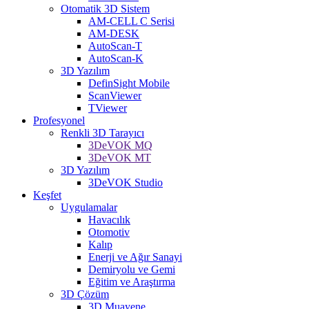
Otomatik 3D Sistem
AM-CELL C Serisi
AM-DESK
AutoScan-T
AutoScan-K
3D Yazılım
DefinSight Mobile
ScanViewer
TViewer
Profesyonel
Renkli 3D Tarayıcı
3DeVOK MQ
3DeVOK MT
3D Yazılım
3DeVOK Studio
Keşfet
Uygulamalar
Havacılık
Otomotiv
Kalıp
Enerji ve Ağır Sanayi
Demiryolu ve Gemi
Eğitim ve Araştırma
3D Çözüm
3D Muayene