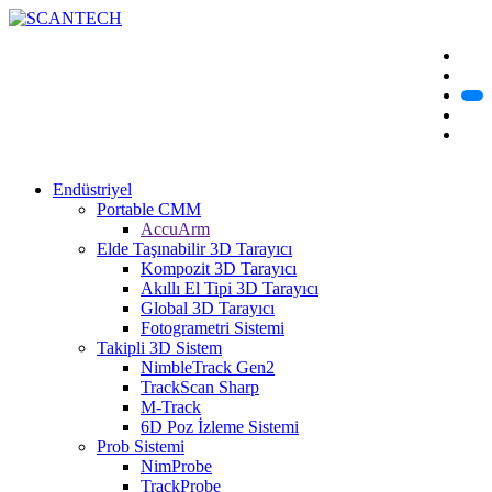
Endüstriyel
Portable CMM
AccuArm
Elde Taşınabilir 3D Tarayıcı
Kompozit 3D Tarayıcı
Akıllı El Tipi 3D Tarayıcı
Global 3D Tarayıcı
Fotogrametri Sistemi
Takipli 3D Sistem
NimbleTrack Gen2
TrackScan Sharp
M-Track
6D Poz İzleme Sistemi
Prob Sistemi
NimProbe
TrackProbe