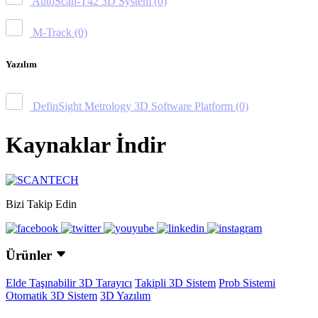
AutoScan-T42 3D System
(0)
M-Track
(0)
Yazılım
DefinSight Metrology 3D Software Platform
(0)
Kaynaklar İndir
Bizi Takip Edin
Ürünler
Elde Taşınabilir 3D Tarayıcı
Takipli 3D Sistem
Prob Sistemi
Otomatik 3D Sistem
3D Yazılım