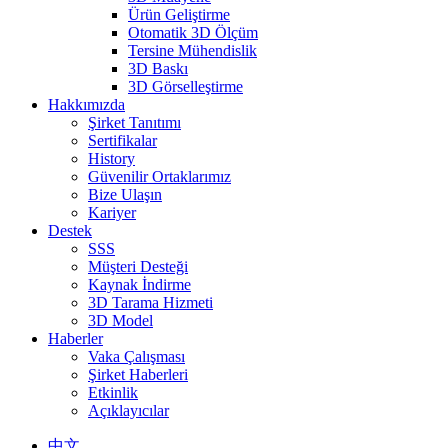
Ürün Geliştirme
Otomatik 3D Ölçüm
Tersine Mühendislik
3D Baskı
3D Görselleştirme
Hakkımızda
Şirket Tanıtımı
Sertifikalar
History
Güvenilir Ortaklarımız
Bize Ulaşın
Kariyer
Destek
SSS
Müşteri Desteği
Kaynak İndirme
3D Tarama Hizmeti
3D Model
Haberler
Vaka Çalışması
Şirket Haberleri
Etkinlik
Açıklayıcılar
中文