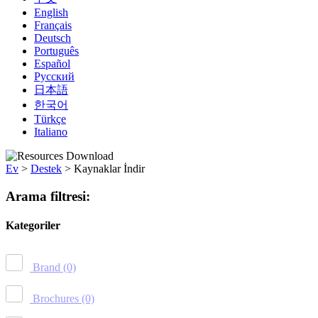
English
Français
Deutsch
Português
Español
Русский
日本語
한국어
Türkçe
Italiano
Ev
>
Destek
>
Kaynaklar İndir
Arama filtresi:
Kategoriler
Brand
(0)
Brochures
(0)