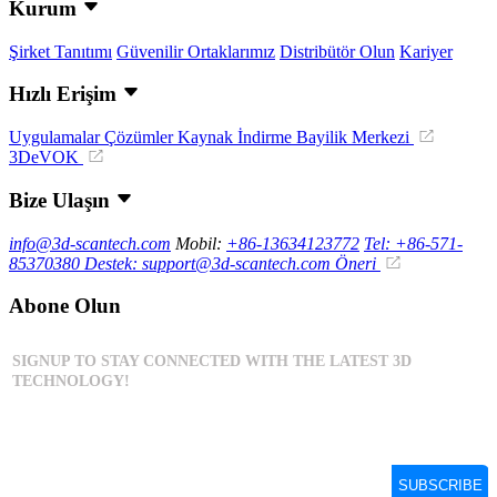
Kurum
Şirket Tanıtımı
Güvenilir Ortaklarımız
Distribütör Olun
Kariyer
Hızlı Erişim
Uygulamalar
Çözümler
Kaynak İndirme
Bayilik Merkezi
3DeVOK
Bize Ulaşın
info@3d-scantech.com
Mobil:
+86-13634123772
Tel: +86-571-
85370380
Destek: support@3d-scantech.com
Öneri
Abone Olun