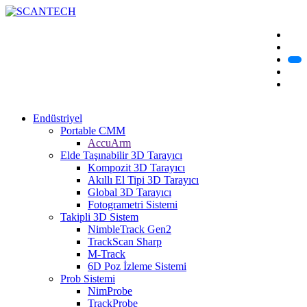
Endüstriyel
Portable CMM
AccuArm
Elde Taşınabilir 3D Tarayıcı
Kompozit 3D Tarayıcı
Akıllı El Tipi 3D Tarayıcı
Global 3D Tarayıcı
Fotogrametri Sistemi
Takipli 3D Sistem
NimbleTrack Gen2
TrackScan Sharp
M-Track
6D Poz İzleme Sistemi
Prob Sistemi
NimProbe
TrackProbe