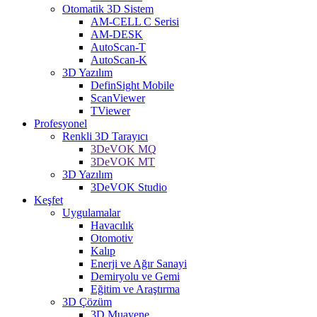
Otomatik 3D Sistem
AM-CELL C Serisi
AM-DESK
AutoScan-T
AutoScan-K
3D Yazılım
DefinSight Mobile
ScanViewer
TViewer
Profesyonel
Renkli 3D Tarayıcı
3DeVOK MQ
3DeVOK MT
3D Yazılım
3DeVOK Studio
Keşfet
Uygulamalar
Havacılık
Otomotiv
Kalıp
Enerji ve Ağır Sanayi
Demiryolu ve Gemi
Eğitim ve Araştırma
3D Çözüm
3D Muayene