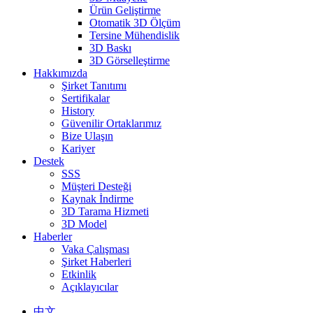
Ürün Geliştirme
Otomatik 3D Ölçüm
Tersine Mühendislik
3D Baskı
3D Görselleştirme
Hakkımızda
Şirket Tanıtımı
Sertifikalar
History
Güvenilir Ortaklarımız
Bize Ulaşın
Kariyer
Destek
SSS
Müşteri Desteği
Kaynak İndirme
3D Tarama Hizmeti
3D Model
Haberler
Vaka Çalışması
Şirket Haberleri
Etkinlik
Açıklayıcılar
中文