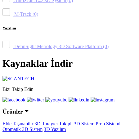
AutoScan-T42 3D System
(0)
M-Track
(0)
Yazılım
DefinSight Metrology 3D Software Platform
(0)
Kaynaklar İndir
Bizi Takip Edin
Ürünler
Elde Taşınabilir 3D Tarayıcı
Takipli 3D Sistem
Prob Sistemi
Otomatik 3D Sistem
3D Yazılım