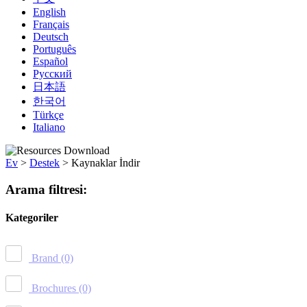
English
Français
Deutsch
Português
Español
Русский
日本語
한국어
Türkçe
Italiano
Ev
>
Destek
>
Kaynaklar İndir
Arama filtresi:
Kategoriler
Brand
(0)
Brochures
(0)