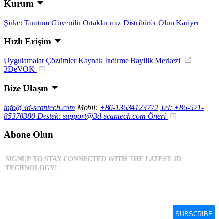
Kurum
Şirket Tanıtımı
Güvenilir Ortaklarımız
Distribütör Olun
Kariyer
Hızlı Erişim
Uygulamalar
Çözümler
Kaynak İndirme
Bayilik Merkezi
3DeVOK
Bize Ulaşın
info@3d-scantech.com
Mobil:
+86-13634123772
Tel: +86-571-
85370380
Destek: support@3d-scantech.com
Öneri
Abone Olun