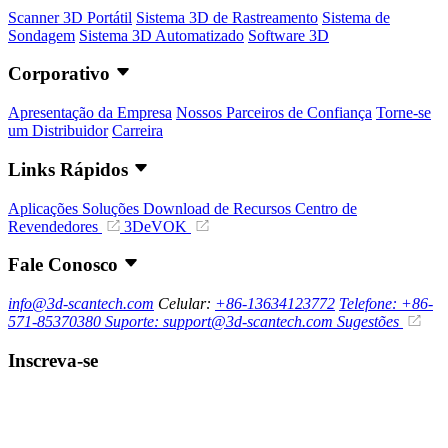
Scanner 3D Portátil
Sistema 3D de Rastreamento
Sistema de
Sondagem
Sistema 3D Automatizado
Software 3D
Corporativo
Apresentação da Empresa
Nossos Parceiros de Confiança
Torne-se
um Distribuidor
Carreira
Links Rápidos
Aplicações
Soluções
Download de Recursos
Centro de
Revendedores
3DeVOK
Fale Conosco
info@3d-scantech.com
Celular:
+86-13634123772
Telefone: +86-
571-85370380
Suporte: support@3d-scantech.com
Sugestões
Inscreva-se