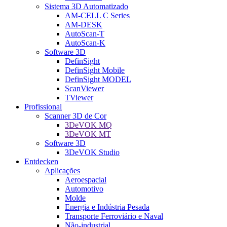
Sistema 3D Automatizado
AM-CELL C Series
AM-DESK
AutoScan-T
AutoScan-K
Software 3D
DefinSight
DefinSight Mobile
DefinSight MODEL
ScanViewer
TViewer
Profissional
Scanner 3D de Cor
3DeVOK MQ
3DeVOK MT
Software 3D
3DeVOK Studio
Entdecken
Aplicações
Aeroespacial
Automotivo
Molde
Energia e Indústria Pesada
Transporte Ferroviário e Naval
Não-industrial