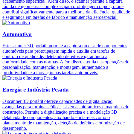
acabamento superficial. Além disso, o scanner permite a captura
rápida de geometrias complexas para prototipagem rápida, o que
contribui significativamente para a melhoria da eficiência, qualidade
e segurança em tarefas de fabrico e manutenção aeroespacial.
Automotivo
Este scanner 3D portátil permite a captura precisa de componentes
automóveis para prototipagem rápida e auxilia em tarefas de
controlo de qualidade, detetando defeitos e garantindo a
conformidade com as normas. Além disso, auxilia nas operações de
personalização, manutenção e montagem, aumentando a
produtividade e a inovação nas tarefas automóveis.
Energia e Indústria Pesada
O scanner 3D portátil oferece capacidades de digitalização
avançadas para turbinas eólicas, sistemas hidráulicos e máquinas de
construção. Permite a digitalização precisa e a modelação 3D
detalhada de componentes, auxiliando em tarefas como o
planeamento de manutenção, deteção de defeitos e otimização de
desempenho.