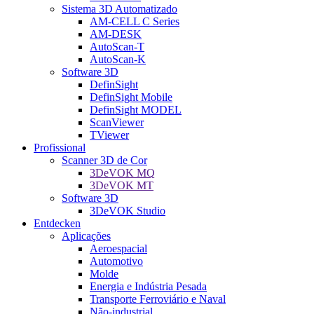
Sistema 3D Automatizado
AM-CELL C Series
AM-DESK
AutoScan-T
AutoScan-K
Software 3D
DefinSight
DefinSight Mobile
DefinSight MODEL
ScanViewer
TViewer
Profissional
Scanner 3D de Cor
3DeVOK MQ
3DeVOK MT
Software 3D
3DeVOK Studio
Entdecken
Aplicações
Aeroespacial
Automotivo
Molde
Energia e Indústria Pesada
Transporte Ferroviário e Naval
Não-industrial