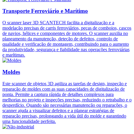
Transporte Ferroviário e Marítimo
O scanner laser 3D SCANTECH facilita a digitalização e a
modelação precisas de carris ferroviários, peças de comboios, cascos
de navios, hélices e componentes de motores. O scanner auxilia no
planeamento da manutenção, deteção de defeitos, controlo de
qualidade e verificação de montagem, contribuindo para o aumento
da produtividade, segurança e fiabilidade nas operações ferroviárias
e marítimas.
Moldes
Este scanner de objetos 3D agiliza as tarefas de design, inspeção e
reparação de moldes com as suas capacidades de digitalização de
ponta. Permite a captura rápida de detalhes complexos para
melhorias no projeto e inspeções precisas, reduzindo o retrabalho e o
desperdício. Quando são necessárias manutenção ou reparações, o
scanner ajuda a visualizar defeitos e a planear estratégias de
reparação precisas, prolongando a vida útil do molde e garantindo
uma funcionalidade perfeita.