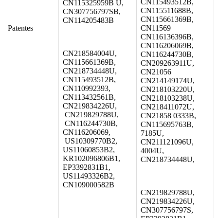
CN115493512B,
CN115325959B U,
CN115511688B,
CN307756797SB,
CN115661369B,
CN114205483B
Patentes
CN11569
CN116136396B,
CN116206069B,
CN218584004U,
CN116244730B,
CN115661369B,
CN209263911U,
CN218734448U,
CN21056
CN115493512B,
CN214149174U,
CN110992393,
CN218103220U,
CN113432561B,
CN218103238U,
CN219834226U,
CN218411072U,
CN219829788U,
CN21858 0333B,
CN116244730B,
CN115695763B,
CN116206069,
7185U,
US10309770B2,
CN211121096U,
US11060853B2,
4004U,
KR102096806B1,
CN218734448U,
EP3392831B1,
US11493326B2,
CN109000582B
CN219829788U,
CN219834226U,
CN307756797S,