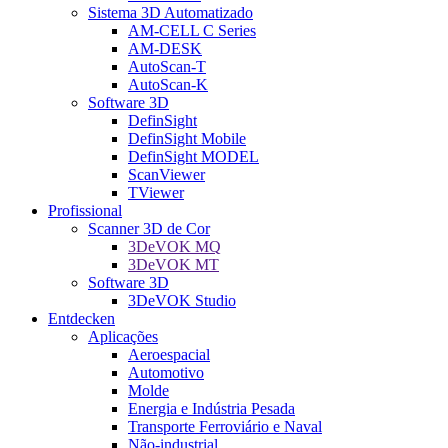
Sistema 3D Automatizado
AM-CELL C Series
AM-DESK
AutoScan-T
AutoScan-K
Software 3D
DefinSight
DefinSight Mobile
DefinSight MODEL
ScanViewer
TViewer
Profissional
Scanner 3D de Cor
3DeVOK MQ
3DeVOK MT
Software 3D
3DeVOK Studio
Entdecken
Aplicações
Aeroespacial
Automotivo
Molde
Energia e Indústria Pesada
Transporte Ferroviário e Naval
Não-industrial