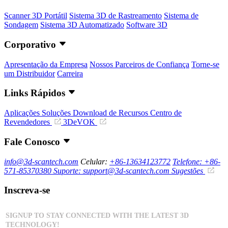
Scanner 3D Portátil
Sistema 3D de Rastreamento
Sistema de
Sondagem
Sistema 3D Automatizado
Software 3D
Corporativo
Apresentação da Empresa
Nossos Parceiros de Confiança
Torne-se
um Distribuidor
Carreira
Links Rápidos
Aplicações
Soluções
Download de Recursos
Centro de
Revendedores
3DeVOK
Fale Conosco
info@3d-scantech.com
Celular:
+86-13634123772
Telefone: +86-
571-85370380
Suporte: support@3d-scantech.com
Sugestões
Inscreva-se