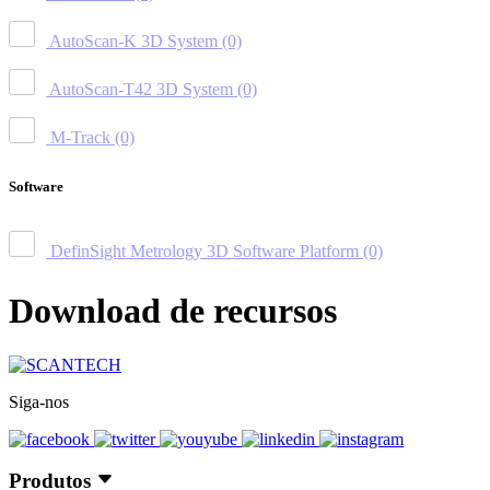
AutoScan-K 3D System
(0)
AutoScan-T42 3D System
(0)
M-Track
(0)
Software
DefinSight Metrology 3D Software Platform
(0)
Download de recursos
Siga-nos
Produtos