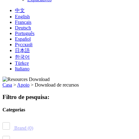
中文
English
Français
Deutsch
Português
Español
Русский
日本語
한국어
Türkçe
Italiano
Casa
>
Apoio
>
Download de recursos
Filtro de pesquisa:
Categorias
Brand
(0)