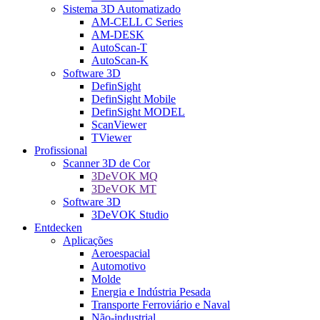
Sistema 3D Automatizado
AM-CELL C Series
AM-DESK
AutoScan-T
AutoScan-K
Software 3D
DefinSight
DefinSight Mobile
DefinSight MODEL
ScanViewer
TViewer
Profissional
Scanner 3D de Cor
3DeVOK MQ
3DeVOK MT
Software 3D
3DeVOK Studio
Entdecken
Aplicações
Aeroespacial
Automotivo
Molde
Energia e Indústria Pesada
Transporte Ferroviário e Naval
Não-industrial