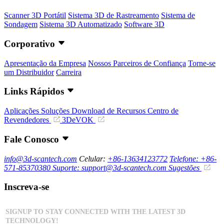
Scanner 3D Portátil
Sistema 3D de Rastreamento
Sistema de
Sondagem
Sistema 3D Automatizado
Software 3D
Corporativo
Apresentação da Empresa
Nossos Parceiros de Confiança
Torne-se
um Distribuidor
Carreira
Links Rápidos
Aplicações
Soluções
Download de Recursos
Centro de
Revendedores
3DeVOK
Fale Conosco
info@3d-scantech.com
Celular:
+86-13634123772
Telefone: +86-
571-85370380
Suporte: support@3d-scantech.com
Sugestões
Inscreva-se