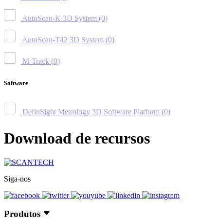
AutoScan-K 3D System
(0)
AutoScan-T42 3D System
(0)
M-Track
(0)
Software
DefinSight Metrology 3D Software Platform
(0)
Download de recursos
Siga-nos
Produtos