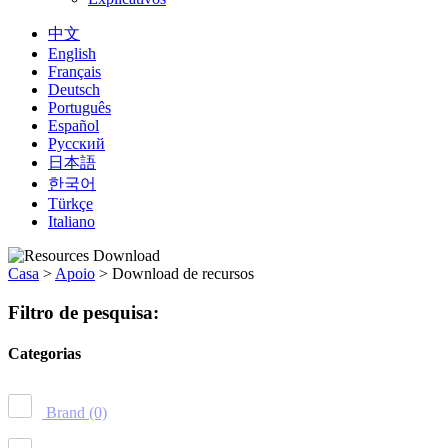
中文
English
Français
Deutsch
Português
Español
Русский
日本語
한국어
Türkçe
Italiano
Casa
>
Apoio
>
Download de recursos
Filtro de pesquisa:
Categorias
Brand
(0)