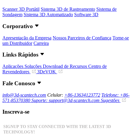
Scanner 3D Portátil
Sistema 3D de Rastreamento
Sistema de
Sondagem
Sistema 3D Automatizado
Software 3D
Corporativo
Apresentação da Empresa
Nossos Parceiros de Confiança
Torne-se
um Distribuidor
Carreira
Links Rápidos
Aplicações
Soluções
Download de Recursos
Centro de
Revendedores
3DeVOK
Fale Conosco
info@3d-scantech.com
Celular:
+86-13634123772
Telefone: +86-
571-85370380
Suporte: support@3d-scantech.com
Sugestões
Inscreva-se