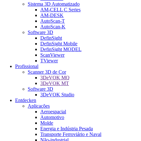
Sistema 3D Automatizado
AM-CELL C Series
AM-DESK
AutoScan-T
AutoScan-K
Software 3D
DefinSight
DefinSight Mobile
DefinSight MODEL
ScanViewer
TViewer
Profissional
Scanner 3D de Cor
3DeVOK MQ
3DeVOK MT
Software 3D
3DeVOK Studio
Entdecken
Aplicações
Aeroespacial
Automotivo
Molde
Energia e Indústria Pesada
Transporte Ferroviário e Naval
Não-industrial