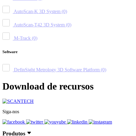
AutoScan-K 3D System
(0)
AutoScan-T42 3D System
(0)
M-Track
(0)
Software
DefinSight Metrology 3D Software Platform
(0)
Download de recursos
Siga-nos
Produtos