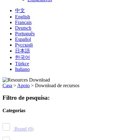
中文
English
Français
Deutsch
Português
Español
Русский
日本語
한국어
Türkçe
Italiano
Casa
>
Apoio
>
Download de recursos
Filtro de pesquisa:
Categorias
Brand
(0)