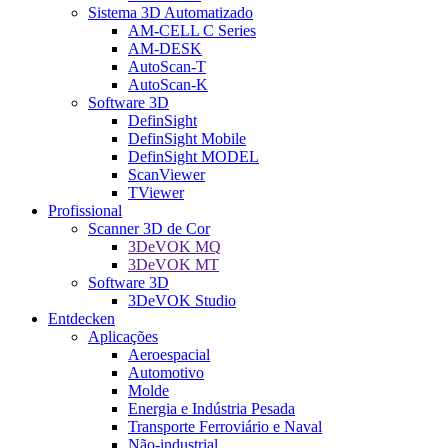
Sistema 3D Automatizado
AM-CELL C Series
AM-DESK
AutoScan-T
AutoScan-K
Software 3D
DefinSight
DefinSight Mobile
DefinSight MODEL
ScanViewer
TViewer
Profissional
Scanner 3D de Cor
3DeVOK MQ
3DeVOK MT
Software 3D
3DeVOK Studio
Entdecken
Aplicações
Aeroespacial
Automotivo
Molde
Energia e Indústria Pesada
Transporte Ferroviário e Naval
Não-industrial