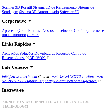
Scanner 3D Portátil
Sistema 3D de Rastreamento
Sistema de
Sondagem
Sistema 3D Automatizado
Software 3D
Corporativo
Apresentação da Empresa
Nossos Parceiros de Confiança
Torne-se
um Distribuidor
Carreira
Links Rápidos
Aplicações
Soluções
Download de Recursos
Centro de
Revendedores
3DeVOK
Fale Conosco
info@3d-scantech.com
Celular:
+86-13634123772
Telefone: +86-
571-85370380
Suporte: support@3d-scantech.com
Sugestões
Inscreva-se