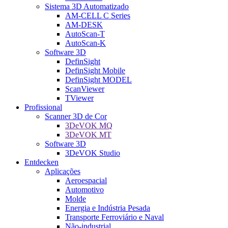
Sistema 3D Automatizado
AM-CELL C Series
AM-DESK
AutoScan-T
AutoScan-K
Software 3D
DefinSight
DefinSight Mobile
DefinSight MODEL
ScanViewer
TViewer
Profissional
Scanner 3D de Cor
3DeVOK MQ
3DeVOK MT
Software 3D
3DeVOK Studio
Entdecken
Aplicações
Aeroespacial
Automotivo
Molde
Energia e Indústria Pesada
Transporte Ferroviário e Naval
Não-industrial