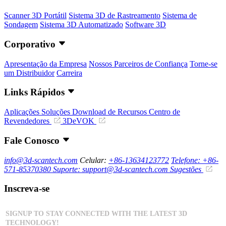
Scanner 3D Portátil
Sistema 3D de Rastreamento
Sistema de
Sondagem
Sistema 3D Automatizado
Software 3D
Corporativo
Apresentação da Empresa
Nossos Parceiros de Confiança
Torne-se
um Distribuidor
Carreira
Links Rápidos
Aplicações
Soluções
Download de Recursos
Centro de
Revendedores
3DeVOK
Fale Conosco
info@3d-scantech.com
Celular:
+86-13634123772
Telefone: +86-
571-85370380
Suporte: support@3d-scantech.com
Sugestões
Inscreva-se