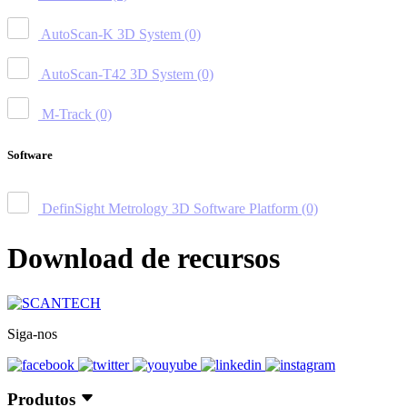
AutoScan-K 3D System
(0)
AutoScan-T42 3D System
(0)
M-Track
(0)
Software
DefinSight Metrology 3D Software Platform
(0)
Download de recursos
Siga-nos
Produtos