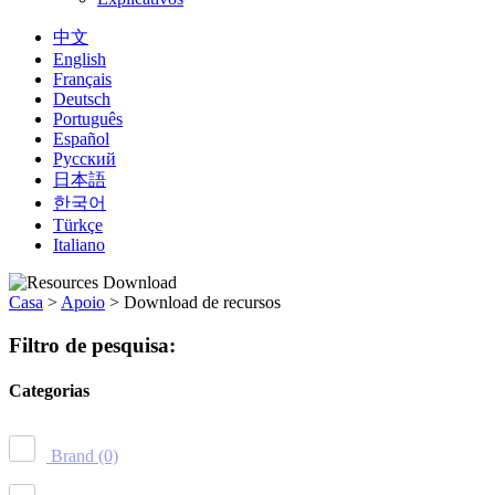
中文
English
Français
Deutsch
Português
Español
Русский
日本語
한국어
Türkçe
Italiano
Casa
>
Apoio
>
Download de recursos
Filtro de pesquisa:
Categorias
Brand
(0)