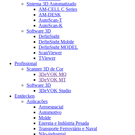
Sistema 3D Automatizado
AM-CELL C Series
AM-DESK
AutoScan-T
AutoScan-K
Software 3D
DefinSight
DefinSight Mobile
DefinSight MODEL
ScanViewer
TViewer
Profissional
Scanner 3D de Cor
3DeVOK MQ
3DeVOK MT
Software 3D
3DeVOK Studio
Entdecken
Aplicações
Aeroespacial
Automotivo
Molde
Energia e Indústria Pesada
Transporte Ferroviário e Naval
Não-industrial