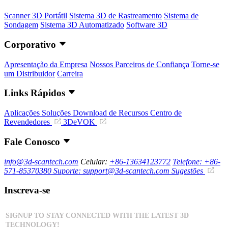
Scanner 3D Portátil
Sistema 3D de Rastreamento
Sistema de
Sondagem
Sistema 3D Automatizado
Software 3D
Corporativo
Apresentação da Empresa
Nossos Parceiros de Confiança
Torne-se
um Distribuidor
Carreira
Links Rápidos
Aplicações
Soluções
Download de Recursos
Centro de
Revendedores
3DeVOK
Fale Conosco
info@3d-scantech.com
Celular:
+86-13634123772
Telefone: +86-
571-85370380
Suporte: support@3d-scantech.com
Sugestões
Inscreva-se