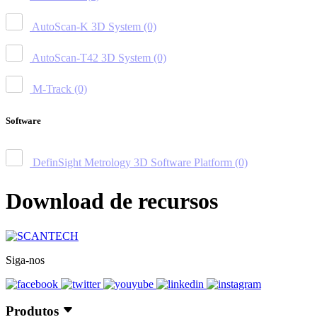
AutoScan-K 3D System
(0)
AutoScan-T42 3D System
(0)
M-Track
(0)
Software
DefinSight Metrology 3D Software Platform
(0)
Download de recursos
Siga-nos
Produtos