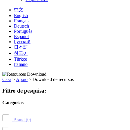
中文
English
Français
Deutsch
Português
Español
Русский
日本語
한국어
Türkçe
Italiano
Casa
>
Apoio
>
Download de recursos
Filtro de pesquisa:
Categorias
Brand
(0)