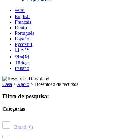
中文
English
Français
Deutsch
Português
Español
Русский
日本語
한국어
Türkçe
Italiano
Casa
>
Apoio
>
Download de recursos
Filtro de pesquisa:
Categorias
Brand
(0)