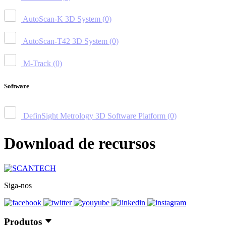
AutoScan-K 3D System
(0)
AutoScan-T42 3D System
(0)
M-Track
(0)
Software
DefinSight Metrology 3D Software Platform
(0)
Download de recursos
Siga-nos
Produtos