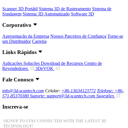
Scanner 3D Portátil
Sistema 3D de Rastreamento
Sistema de
Sondagem
Sistema 3D Automatizado
Software 3D
Corporativo
Apresentação da Empresa
Nossos Parceiros de Confiança
Torne-se
um Distribuidor
Carreira
Links Rápidos
Aplicações
Soluções
Download de Recursos
Centro de
Revendedores
3DeVOK
Fale Conosco
info@3d-scantech.com
Celular:
+86-13634123772
Telefone: +86-
571-85370380
Suporte: support@3d-scantech.com
Sugestões
Inscreva-se