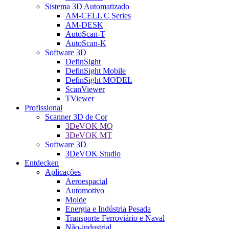
Sistema 3D Automatizado
AM-CELL C Series
AM-DESK
AutoScan-T
AutoScan-K
Software 3D
DefinSight
DefinSight Mobile
DefinSight MODEL
ScanViewer
TViewer
Profissional
Scanner 3D de Cor
3DeVOK MQ
3DeVOK MT
Software 3D
3DeVOK Studio
Entdecken
Aplicações
Aeroespacial
Automotivo
Molde
Energia e Indústria Pesada
Transporte Ferroviário e Naval
Não-industrial