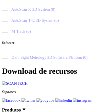
AutoScan-K 3D System
(0)
AutoScan-T42 3D System
(0)
M-Track
(0)
Software
DefinSight Metrology 3D Software Platform
(0)
Download de recursos
Siga-nos
Produtos