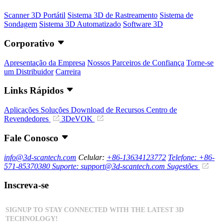
Scanner 3D Portátil
Sistema 3D de Rastreamento
Sistema de
Sondagem
Sistema 3D Automatizado
Software 3D
Corporativo
Apresentação da Empresa
Nossos Parceiros de Confiança
Torne-se
um Distribuidor
Carreira
Links Rápidos
Aplicações
Soluções
Download de Recursos
Centro de
Revendedores
3DeVOK
Fale Conosco
info@3d-scantech.com
Celular:
+86-13634123772
Telefone: +86-
571-85370380
Suporte: support@3d-scantech.com
Sugestões
Inscreva-se