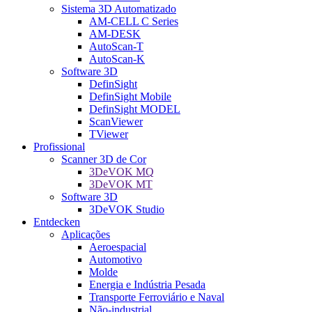
Sistema 3D Automatizado
AM-CELL C Series
AM-DESK
AutoScan-T
AutoScan-K
Software 3D
DefinSight
DefinSight Mobile
DefinSight MODEL
ScanViewer
TViewer
Profissional
Scanner 3D de Cor
3DeVOK MQ
3DeVOK MT
Software 3D
3DeVOK Studio
Entdecken
Aplicações
Aeroespacial
Automotivo
Molde
Energia e Indústria Pesada
Transporte Ferroviário e Naval
Não-industrial