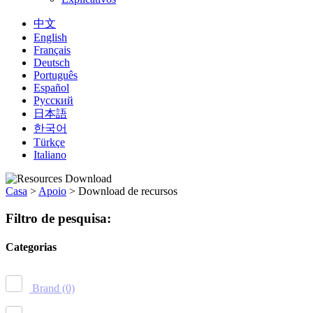
中文
English
Français
Deutsch
Português
Español
Русский
日本語
한국어
Türkçe
Italiano
Casa
>
Apoio
>
Download de recursos
Filtro de pesquisa:
Categorias
Brand
(0)