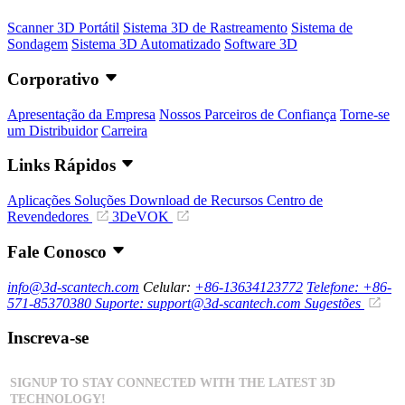
Scanner 3D Portátil
Sistema 3D de Rastreamento
Sistema de
Sondagem
Sistema 3D Automatizado
Software 3D
Corporativo
Apresentação da Empresa
Nossos Parceiros de Confiança
Torne-se
um Distribuidor
Carreira
Links Rápidos
Aplicações
Soluções
Download de Recursos
Centro de
Revendedores
3DeVOK
Fale Conosco
info@3d-scantech.com
Celular:
+86-13634123772
Telefone: +86-
571-85370380
Suporte: support@3d-scantech.com
Sugestões
Inscreva-se