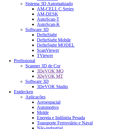
Sistema 3D Automatizado
AM-CELL C Series
AM-DESK
AutoScan-T
AutoScan-K
Software 3D
DefinSight
DefinSight Mobile
DefinSight MODEL
ScanViewer
TViewer
Profissional
Scanner 3D de Cor
3DeVOK MQ
3DeVOK MT
Software 3D
3DeVOK Studio
Entdecken
Aplicações
Aeroespacial
Automotivo
Molde
Energia e Indústria Pesada
Transporte Ferroviário e Naval
Não-industrial