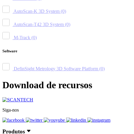
AutoScan-K 3D System
(0)
AutoScan-T42 3D System
(0)
M-Track
(0)
Software
DefinSight Metrology 3D Software Platform
(0)
Download de recursos
Siga-nos
Produtos