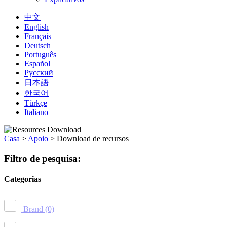
中文
English
Français
Deutsch
Português
Español
Русский
日本語
한국어
Türkçe
Italiano
Casa
>
Apoio
>
Download de recursos
Filtro de pesquisa:
Categorias
Brand
(0)