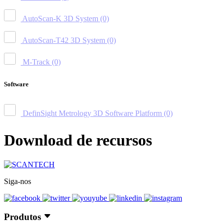
AutoScan-K 3D System
(0)
AutoScan-T42 3D System
(0)
M-Track
(0)
Software
DefinSight Metrology 3D Software Platform
(0)
Download de recursos
Siga-nos
Produtos