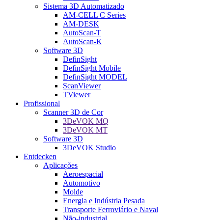
Sistema 3D Automatizado
AM-CELL C Series
AM-DESK
AutoScan-T
AutoScan-K
Software 3D
DefinSight
DefinSight Mobile
DefinSight MODEL
ScanViewer
TViewer
Profissional
Scanner 3D de Cor
3DeVOK MQ
3DeVOK MT
Software 3D
3DeVOK Studio
Entdecken
Aplicações
Aeroespacial
Automotivo
Molde
Energia e Indústria Pesada
Transporte Ferroviário e Naval
Não-industrial