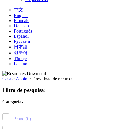
中文
English
Français
Deutsch
Português
Español
Русский
日本語
한국어
Türkçe
Italiano
Casa
>
Apoio
>
Download de recursos
Filtro de pesquisa:
Categorias
Brand
(0)