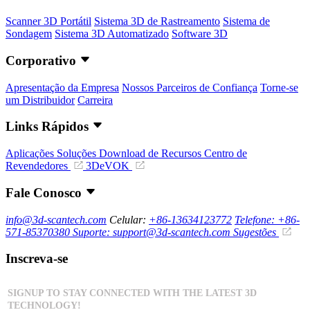
Scanner 3D Portátil
Sistema 3D de Rastreamento
Sistema de
Sondagem
Sistema 3D Automatizado
Software 3D
Corporativo
Apresentação da Empresa
Nossos Parceiros de Confiança
Torne-se
um Distribuidor
Carreira
Links Rápidos
Aplicações
Soluções
Download de Recursos
Centro de
Revendedores
3DeVOK
Fale Conosco
info@3d-scantech.com
Celular:
+86-13634123772
Telefone: +86-
571-85370380
Suporte: support@3d-scantech.com
Sugestões
Inscreva-se