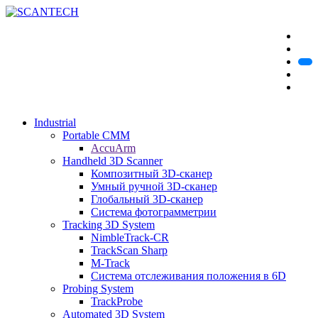
Industrial
Portable CMM
AccuArm
Handheld 3D Scanner
Композитный 3D-сканер
Умный ручной 3D-сканер
Глобальный 3D-сканер
Система фотограмметрии
Tracking 3D System
NimbleTrack-CR
TrackScan Sharp
M-Track
Система отслеживания положения в 6D
Probing System
TrackProbe
Automated 3D System