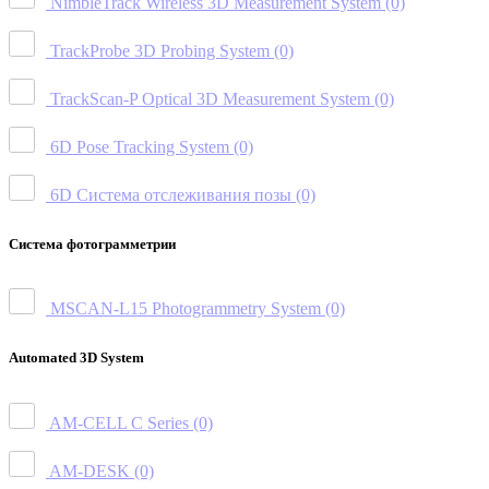
NimbleTrack Wireless 3D Measurement System
(0)
TrackProbe 3D Probing System
(0)
TrackScan-P Optical 3D Measurement System
(0)
6D Pose Tracking System
(0)
6D Система отслеживания позы
(0)
Система фотограмметрии
MSCAN-L15 Photogrammetry System
(0)
Automated 3D System
AM-CELL C Series
(0)
AM-DESK
(0)