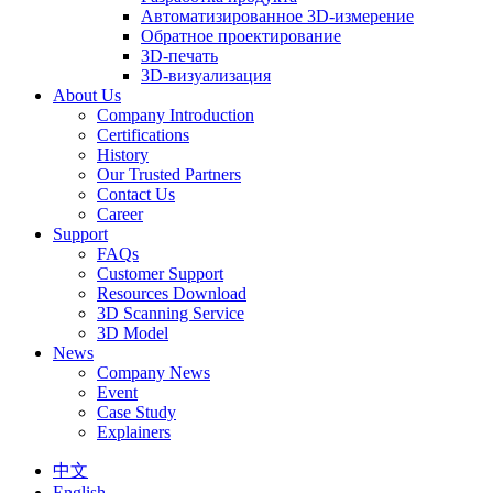
Автоматизированное 3D-измерение
Обратное проектирование
3D-печать
3D-визуализация
About Us
Company Introduction
Certifications
History
Our Trusted Partners
Contact Us
Career
Support
FAQs
Customer Support
Resources Download
3D Scanning Service
3D Model
News
Company News
Event
Case Study
Explainers
中文
English