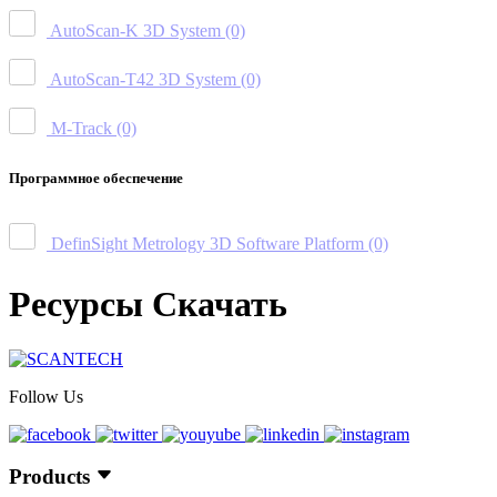
AutoScan-K 3D System
(0)
AutoScan-T42 3D System
(0)
M-Track
(0)
Программное обеспечение
DefinSight Metrology 3D Software Platform
(0)
Ресурсы Скачать
Follow Us
Products