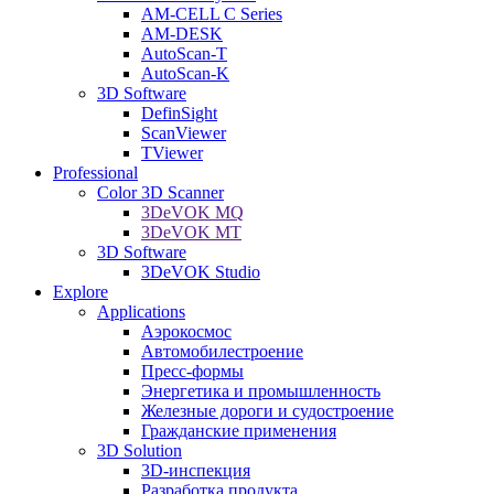
AM-CELL C Series
AM-DESK
AutoScan-T
AutoScan-K
3D Software
DefinSight
ScanViewer
TViewer
Professional
Color 3D Scanner
3DeVOK MQ
3DeVOK MT
3D Software
3DeVOK Studio
Explore
Applications
Аэрокосмос
Автомобилестроение
Пресс-формы
Энергетика и промышленность
Железные дороги и судостроение
Гражданские применения
3D Solution
3D-инспекция
Разработка продукта