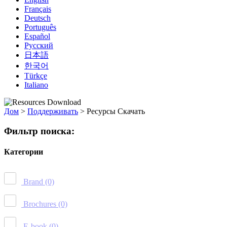
Français
Deutsch
Português
Español
Русский
日本語
한국어
Türkçe
Italiano
Дом
>
Поддерживать
>
Ресурсы Скачать
Фильтр поиска:
Категории
Brand
(0)
Brochures
(0)
E-book
(0)