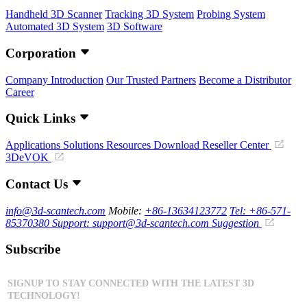
Handheld 3D Scanner
Tracking 3D System
Probing System
Automated 3D System
3D Software
Corporation
Company Introduction
Our Trusted Partners
Become a Distributor
Career
Quick Links
Applications
Solutions
Resources Download
Reseller Center
3DeVOK
Contact Us
info@3d-scantech.com
Mobile:
+86-13634123772
Tel: +86-571-
85370380
Support: support@3d-scantech.com
Suggestion
Subscribe