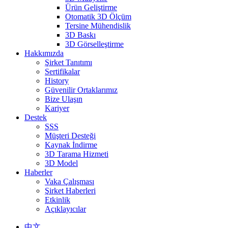
Ürün Geliştirme
Otomatik 3D Ölçüm
Tersine Mühendislik
3D Baskı
3D Görselleştirme
Hakkımızda
Şirket Tanıtımı
Sertifikalar
History
Güvenilir Ortaklarımız
Bize Ulaşın
Kariyer
Destek
SSS
Müşteri Desteği
Kaynak İndirme
3D Tarama Hizmeti
3D Model
Haberler
Vaka Çalışması
Şirket Haberleri
Etkinlik
Açıklayıcılar
中文