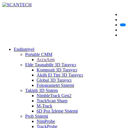
Endüstriyel
Portable CMM
AccuArm
Elde Taşınabilir 3D Tarayıcı
Kompozit 3D Tarayıcı
Akıllı El Tipi 3D Tarayıcı
Global 3D Tarayıcı
Fotogrametri Sistemi
Takipli 3D Sistem
NimbleTrack Gen2
TrackScan Sharp
M-Track
6D Poz İzleme Sistemi
Prob Sistemi
NimProbe
TrackProbe