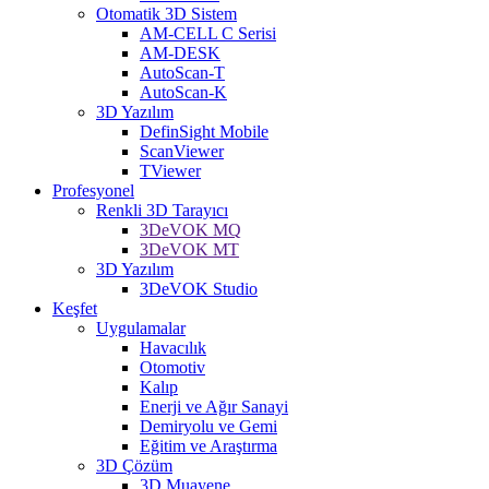
Otomatik 3D Sistem
AM-CELL C Serisi
AM-DESK
AutoScan-T
AutoScan-K
3D Yazılım
DefinSight Mobile
ScanViewer
TViewer
Profesyonel
Renkli 3D Tarayıcı
3DeVOK MQ
3DeVOK MT
3D Yazılım
3DeVOK Studio
Keşfet
Uygulamalar
Havacılık
Otomotiv
Kalıp
Enerji ve Ağır Sanayi
Demiryolu ve Gemi
Eğitim ve Araştırma
3D Çözüm
3D Muayene