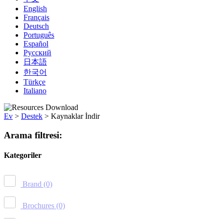
English
Français
Deutsch
Português
Español
Русский
日本語
한국어
Türkçe
Italiano
Ev
>
Destek
>
Kaynaklar İndir
Arama filtresi:
Kategoriler
Brand
(0)
Brochures
(0)