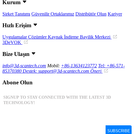
Kurum
Şirket Tanıtımı
Güvenilir Ortaklarımız
Distribütör Olun
Kariyer
Hızlı Erişim
Uygulamalar
Çözümler
Kaynak İndirme
Bayilik Merkezi
3DeVOK
Bize Ulaşın
info@3d-scantech.com
Mobil:
+86-13634123772
Tel: +86-571-
85370380
Destek: support@3d-scantech.com
Öneri
Abone Olun