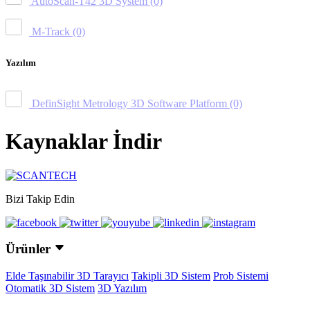
AutoScan-T42 3D System
(0)
M-Track
(0)
Yazılım
DefinSight Metrology 3D Software Platform
(0)
Kaynaklar İndir
Bizi Takip Edin
Ürünler
Elde Taşınabilir 3D Tarayıcı
Takipli 3D Sistem
Prob Sistemi
Otomatik 3D Sistem
3D Yazılım