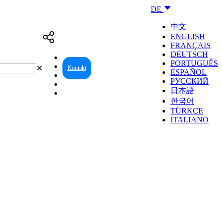
DE
中文
ENGLISH
FRANÇAIS
DEUTSCH
PORTUGUÊS
✕
Kontakt
Reseller Center
ESPAÑOL
РУССКИЙ
日本語
한국어
TÜRKÇE
ITALIANO