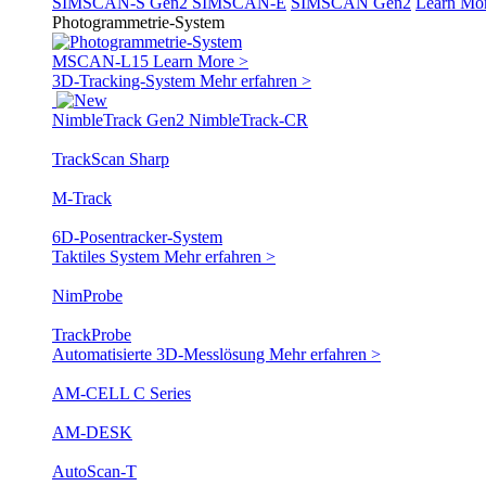
SIMSCAN-S Gen2
SIMSCAN-E
SIMSCAN Gen2
Learn Mo
Photogrammetrie-System
MSCAN-L15
Learn More >
3D-Tracking-System
Mehr erfahren >
NimbleTrack Gen2
NimbleTrack-CR
TrackScan Sharp
M-Track
6D-Posentracker-System
Taktiles System
Mehr erfahren >
NimProbe
TrackProbe
Automatisierte 3D-Messlösung
Mehr erfahren >
AM-CELL C Series
AM-DESK
AutoScan-T