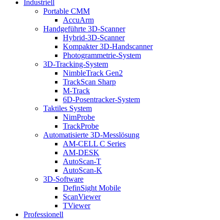
Industriell
Portable CMM
AccuArm
Handgeführte 3D-Scanner
Hybrid-3D-Scanner
Kompakter 3D-Handscanner
Photogrammetrie-System
3D-Tracking-System
NimbleTrack Gen2
TrackScan Sharp
M-Track
6D-Posentracker-System
Taktiles System
NimProbe
TrackProbe
Automatisierte 3D-Messlösung
AM-CELL C Series
AM-DESK
AutoScan-T
AutoScan-K
3D-Software
DefinSight Mobile
ScanViewer
TViewer
Professionell