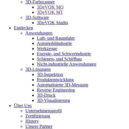
3D-Farbscanner
3DeVOK MQ
3DeVOK MT
3D-Software
3DeVOK Studio
Entdecken
Anwendungen
Luft- und Raumfahrt
Automobilindustrie
Werkzeuge
Energie- und Schwerindustrie
Schienen- und Schiffbau
Nicht-industrielle Anwendungen
3D-Lösungen
3D-Inspektion
Produktentwicklung
Automatisierte 3D-Messung
Reverse Engineering
3D-Druck
3D-Visualisierung
Über Uns
Unternehmensprofil
Zertifizierung
History
Unsere Partner