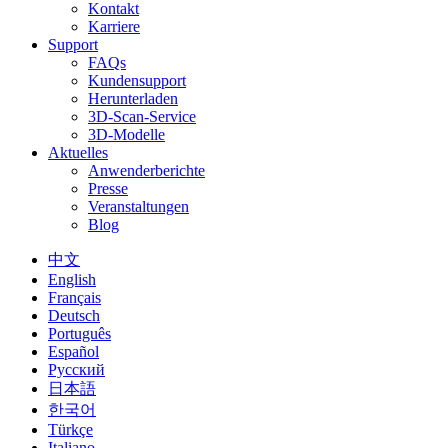
Kontakt
Karriere
Support
FAQs
Kundensupport
Herunterladen
3D-Scan-Service
3D-Modelle
Aktuelles
Anwenderberichte
Presse
Veranstaltungen
Blog
中文
English
Français
Deutsch
Português
Español
Русский
日本語
한국어
Türkçe
Italiano