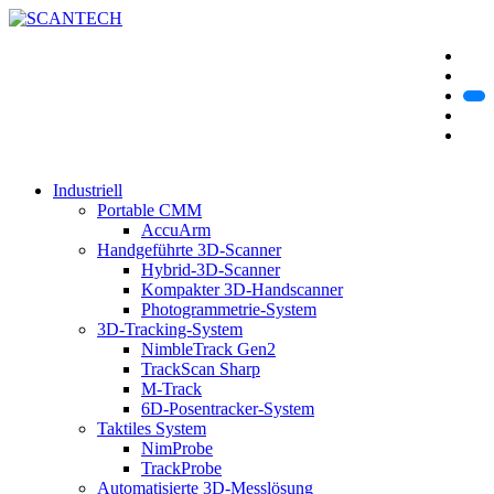
Industriell
Portable CMM
AccuArm
Handgeführte 3D-Scanner
Hybrid-3D-Scanner
Kompakter 3D-Handscanner
Photogrammetrie-System
3D-Tracking-System
NimbleTrack Gen2
TrackScan Sharp
M-Track
6D-Posentracker-System
Taktiles System
NimProbe
TrackProbe
Automatisierte 3D-Messlösung