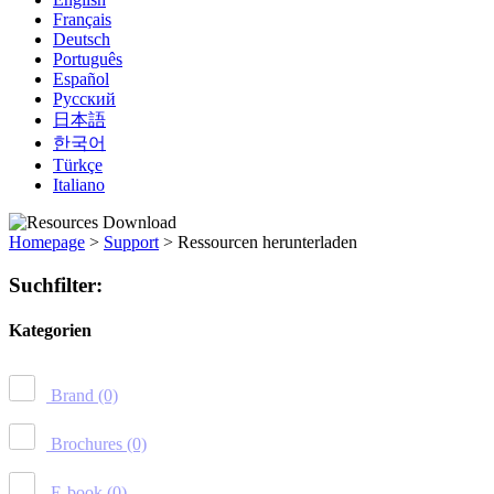
Français
Deutsch
Português
Español
Русский
日本語
한국어
Türkçe
Italiano
Homepage
>
Support
>
Ressourcen herunterladen
Suchfilter:
Kategorien
Brand
(0)
Brochures
(0)
E-book
(0)