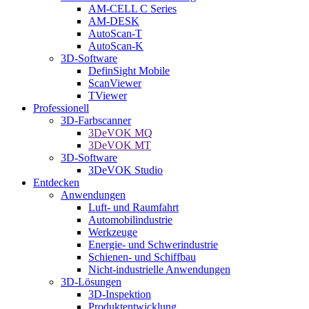
AM-CELL C Series
AM-DESK
AutoScan-T
AutoScan-K
3D-Software
DefinSight Mobile
ScanViewer
TViewer
Professionell
3D-Farbscanner
3DeVOK MQ
3DeVOK MT
3D-Software
3DeVOK Studio
Entdecken
Anwendungen
Luft- und Raumfahrt
Automobilindustrie
Werkzeuge
Energie- und Schwerindustrie
Schienen- und Schiffbau
Nicht-industrielle Anwendungen
3D-Lösungen
3D-Inspektion
Produktentwicklung