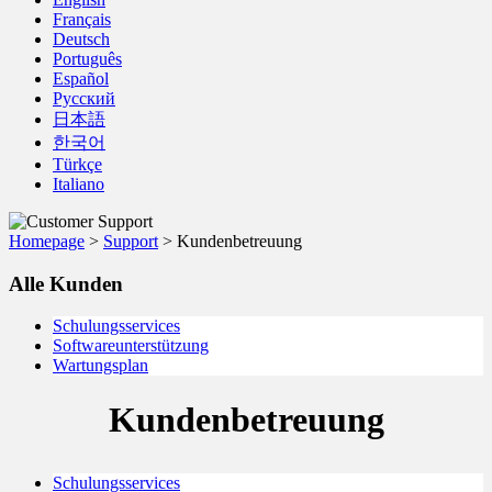
Français
Deutsch
Português
Español
Русский
日本語
한국어
Türkçe
Italiano
Homepage
>
Support
>
Kundenbetreuung
Alle Kunden
Schulungsservices
Softwareunterstützung
Wartungsplan
Kundenbetreuung
Schulungsservices