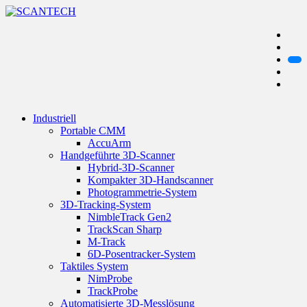
Industriell
Portable CMM
AccuArm
Handgeführte 3D-Scanner
Hybrid-3D-Scanner
Kompakter 3D-Handscanner
Photogrammetrie-System
3D-Tracking-System
NimbleTrack Gen2
TrackScan Sharp
M-Track
6D-Posentracker-System
Taktiles System
NimProbe
TrackProbe
Automatisierte 3D-Messlösung