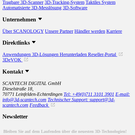
Tragbare 3D-Scanner
3D-Tracking-System
Taktiles System
Automatisierte 3D-Messlösung
3D-Software
Unternehmen
Über SCANOLOGY
Unsere Partner
Händler werden
Karriere
Direktlinks
Anwendungen
3D-Lösungen
Herunterladen
Reseller-Portal
3DeVOK
Kontakt
SCANTECH DIGITAL GmbH
Dieselstraße 18,
70771 Leinfelden-Echterdingen
Tel: +49(0)711 3101 3901
E-mail:
info@3d-scantech.com
Technischer Support: support@3d-
scantech.com
Feedback
Newsletter