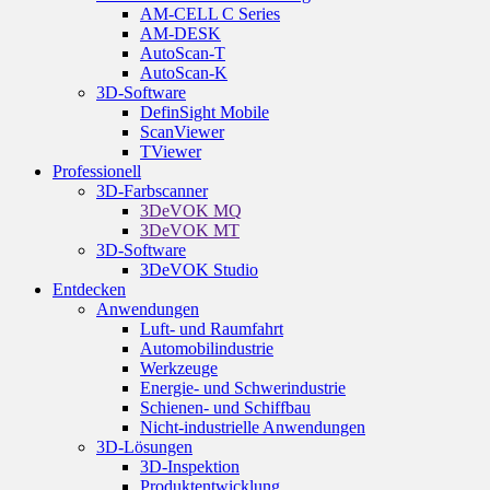
AM-CELL C Series
AM-DESK
AutoScan-T
AutoScan-K
3D-Software
DefinSight Mobile
ScanViewer
TViewer
Professionell
3D-Farbscanner
3DeVOK MQ
3DeVOK MT
3D-Software
3DeVOK Studio
Entdecken
Anwendungen
Luft- und Raumfahrt
Automobilindustrie
Werkzeuge
Energie- und Schwerindustrie
Schienen- und Schiffbau
Nicht-industrielle Anwendungen
3D-Lösungen
3D-Inspektion
Produktentwicklung