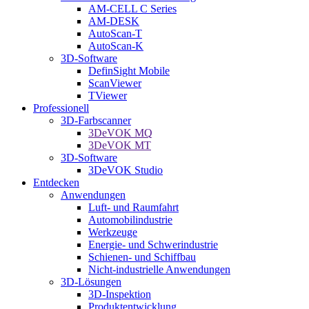
AM-CELL C Series
AM-DESK
AutoScan-T
AutoScan-K
3D-Software
DefinSight Mobile
ScanViewer
TViewer
Professionell
3D-Farbscanner
3DeVOK MQ
3DeVOK MT
3D-Software
3DeVOK Studio
Entdecken
Anwendungen
Luft- und Raumfahrt
Automobilindustrie
Werkzeuge
Energie- und Schwerindustrie
Schienen- und Schiffbau
Nicht-industrielle Anwendungen
3D-Lösungen
3D-Inspektion
Produktentwicklung