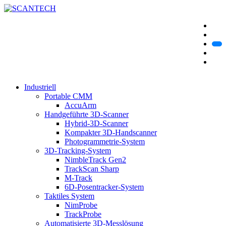
Industriell
Portable CMM
AccuArm
Handgeführte 3D-Scanner
Hybrid-3D-Scanner
Kompakter 3D-Handscanner
Photogrammetrie-System
3D-Tracking-System
NimbleTrack Gen2
TrackScan Sharp
M-Track
6D-Posentracker-System
Taktiles System
NimProbe
TrackProbe
Automatisierte 3D-Messlösung