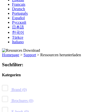
Français
Deutsch
Português
Español
Русский
日本語
한국어
Türkçe
Italiano
Homepage
>
Support
>
Ressourcen herunterladen
Suchfilter:
Kategorien
Brand
(0)
Brochures
(0)
E-book
(0)