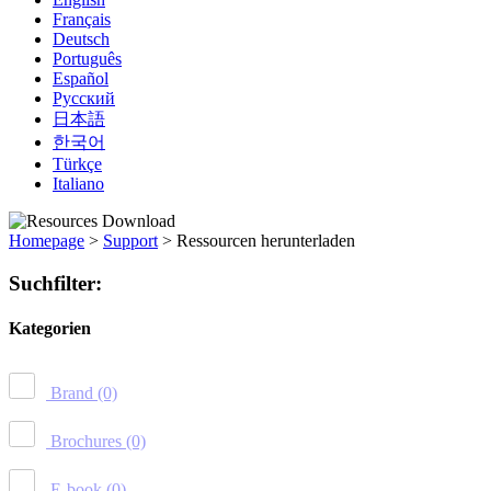
Français
Deutsch
Português
Español
Русский
日本語
한국어
Türkçe
Italiano
Homepage
>
Support
>
Ressourcen herunterladen
Suchfilter:
Kategorien
Brand
(0)
Brochures
(0)
E-book
(0)