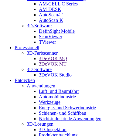
AM-CELL C Series
AM-DESK
AutoScan-T
AutoScan-K
3D-Software
DefinSight Mobile
ScanViewer
TViewer
Professionell
3D-Farbscanner
3DeVOK MQ
3DeVOK MT
3D-Software
3DeVOK Studio
Entdecken
Anwendungen
Luft- und Raumfahrt
Automobilindustrie
Werkzeuge
Energie- und Schwerindustrie
Schienen- und Schiffbau
Nicht-industrielle Anwendungen
3D-Lösungen
3D-Inspektion
Produktentwicklung