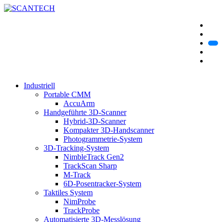
Industriell
Portable CMM
AccuArm
Handgeführte 3D-Scanner
Hybrid-3D-Scanner
Kompakter 3D-Handscanner
Photogrammetrie-System
3D-Tracking-System
NimbleTrack Gen2
TrackScan Sharp
M-Track
6D-Posentracker-System
Taktiles System
NimProbe
TrackProbe
Automatisierte 3D-Messlösung