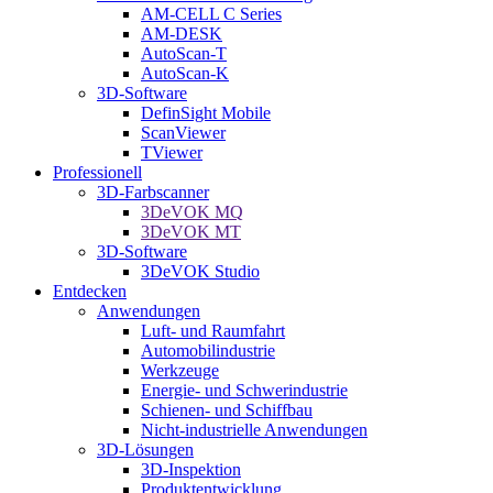
AM-CELL C Series
AM-DESK
AutoScan-T
AutoScan-K
3D-Software
DefinSight Mobile
ScanViewer
TViewer
Professionell
3D-Farbscanner
3DeVOK MQ
3DeVOK MT
3D-Software
3DeVOK Studio
Entdecken
Anwendungen
Luft- und Raumfahrt
Automobilindustrie
Werkzeuge
Energie- und Schwerindustrie
Schienen- und Schiffbau
Nicht-industrielle Anwendungen
3D-Lösungen
3D-Inspektion
Produktentwicklung