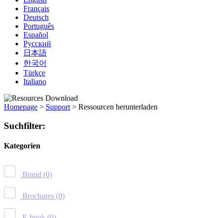
Français
Deutsch
Português
Español
Русский
日本語
한국어
Türkçe
Italiano
Homepage
>
Support
>
Ressourcen herunterladen
Suchfilter:
Kategorien
Brand
(0)
Brochures
(0)
E-book
(0)