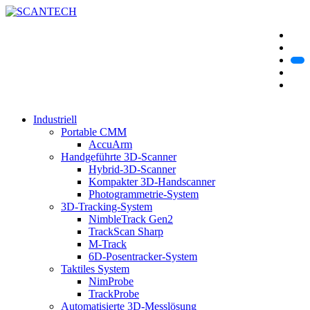
Industriell
Portable CMM
AccuArm
Handgeführte 3D-Scanner
Hybrid-3D-Scanner
Kompakter 3D-Handscanner
Photogrammetrie-System
3D-Tracking-System
NimbleTrack Gen2
TrackScan Sharp
M-Track
6D-Posentracker-System
Taktiles System
NimProbe
TrackProbe
Automatisierte 3D-Messlösung