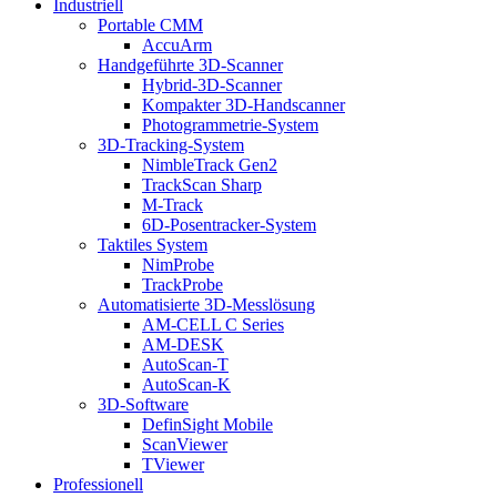
Industriell
Portable CMM
AccuArm
Handgeführte 3D-Scanner
Hybrid-3D-Scanner
Kompakter 3D-Handscanner
Photogrammetrie-System
3D-Tracking-System
NimbleTrack Gen2
TrackScan Sharp
M-Track
6D-Posentracker-System
Taktiles System
NimProbe
TrackProbe
Automatisierte 3D-Messlösung
AM-CELL C Series
AM-DESK
AutoScan-T
AutoScan-K
3D-Software
DefinSight Mobile
ScanViewer
TViewer
Professionell