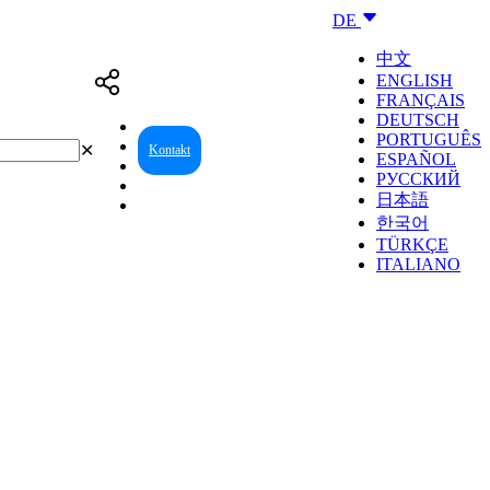
DE
中文
ENGLISH
FRANÇAIS
DEUTSCH
PORTUGUÊS
✕
Kontakt
Reseller Center
ESPAÑOL
РУССКИЙ
日本語
한국어
TÜRKÇE
ITALIANO