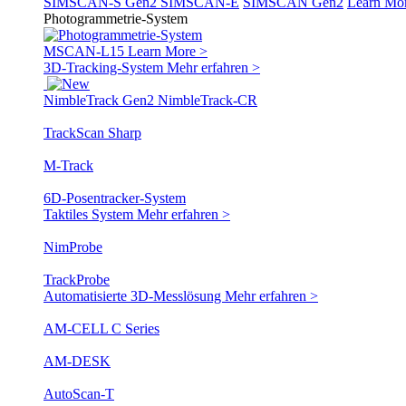
SIMSCAN-S Gen2
SIMSCAN-E
SIMSCAN Gen2
Learn Mo
Photogrammetrie-System
MSCAN-L15
Learn More >
3D-Tracking-System
Mehr erfahren >
NimbleTrack Gen2
NimbleTrack-CR
TrackScan Sharp
M-Track
6D-Posentracker-System
Taktiles System
Mehr erfahren >
NimProbe
TrackProbe
Automatisierte 3D-Messlösung
Mehr erfahren >
AM-CELL C Series
AM-DESK
AutoScan-T