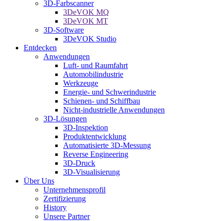
3D-Farbscanner
3DeVOK MQ
3DeVOK MT
3D-Software
3DeVOK Studio
Entdecken
Anwendungen
Luft- und Raumfahrt
Automobilindustrie
Werkzeuge
Energie- und Schwerindustrie
Schienen- und Schiffbau
Nicht-industrielle Anwendungen
3D-Lösungen
3D-Inspektion
Produktentwicklung
Automatisierte 3D-Messung
Reverse Engineering
3D-Druck
3D-Visualisierung
Über Uns
Unternehmensprofil
Zertifizierung
History
Unsere Partner