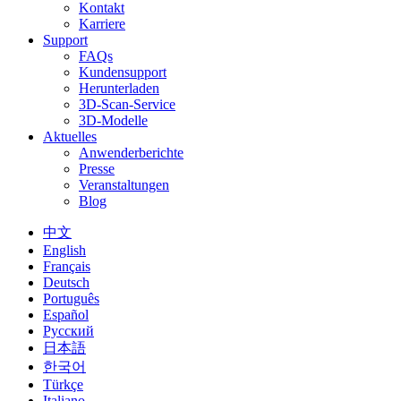
Kontakt
Karriere
Support
FAQs
Kundensupport
Herunterladen
3D-Scan-Service
3D-Modelle
Aktuelles
Anwenderberichte
Presse
Veranstaltungen
Blog
中文
English
Français
Deutsch
Português
Español
Русский
日本語
한국어
Türkçe
Italiano