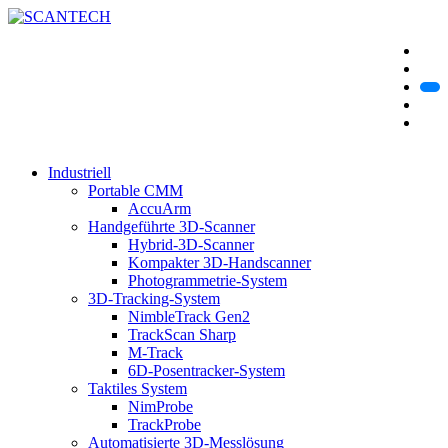
Industriell
Portable CMM
AccuArm
Handgeführte 3D-Scanner
Hybrid-3D-Scanner
Kompakter 3D-Handscanner
Photogrammetrie-System
3D-Tracking-System
NimbleTrack Gen2
TrackScan Sharp
M-Track
6D-Posentracker-System
Taktiles System
NimProbe
TrackProbe
Automatisierte 3D-Messlösung