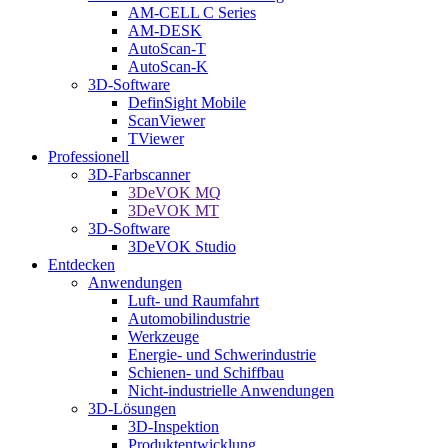
AM-CELL C Series
AM-DESK
AutoScan-T
AutoScan-K
3D-Software
DefinSight Mobile
ScanViewer
TViewer
Professionell
3D-Farbscanner
3DeVOK MQ
3DeVOK MT
3D-Software
3DeVOK Studio
Entdecken
Anwendungen
Luft- und Raumfahrt
Automobilindustrie
Werkzeuge
Energie- und Schwerindustrie
Schienen- und Schiffbau
Nicht-industrielle Anwendungen
3D-Lösungen
3D-Inspektion
Produktentwicklung