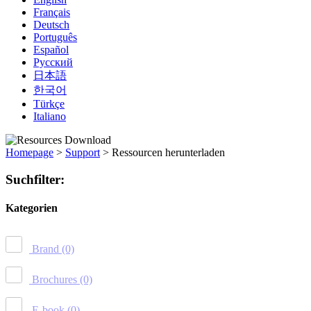
Français
Deutsch
Português
Español
Русский
日本語
한국어
Türkçe
Italiano
Homepage
>
Support
>
Ressourcen herunterladen
Suchfilter:
Kategorien
Brand
(0)
Brochures
(0)
E-book
(0)