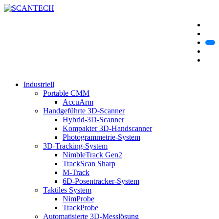
Industriell
Portable CMM
AccuArm
Handgeführte 3D-Scanner
Hybrid-3D-Scanner
Kompakter 3D-Handscanner
Photogrammetrie-System
3D-Tracking-System
NimbleTrack Gen2
TrackScan Sharp
M-Track
6D-Posentracker-System
Taktiles System
NimProbe
TrackProbe
Automatisierte 3D-Messlösung