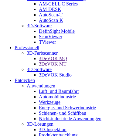
AM-CELL C Series
AM-DESK
AutoScan-T
AutoScan-K
3D-Software
DefinSight Mobile
ScanViewer
TViewer
Professionell
3D-Farbscanner
3DeVOK MQ
3DeVOK MT
3D-Software
3DeVOK Studio
Entdecken
Anwendungen
Luft- und Raumfahrt
Automobilindustrie
Werkzeuge
Energie- und Schwerindustrie
Schienen- und Schiffbau
Nicht-industrielle Anwendungen
3D-Lösungen
3D-Inspektion
Produktentwicklung