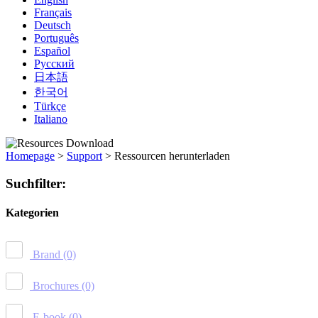
Français
Deutsch
Português
Español
Русский
日本語
한국어
Türkçe
Italiano
Homepage
>
Support
>
Ressourcen herunterladen
Suchfilter:
Kategorien
Brand
(0)
Brochures
(0)
E-book
(0)