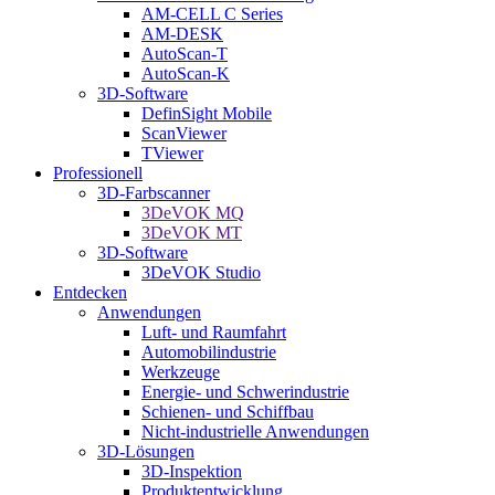
AM-CELL C Series
AM-DESK
AutoScan-T
AutoScan-K
3D-Software
DefinSight Mobile
ScanViewer
TViewer
Professionell
3D-Farbscanner
3DeVOK MQ
3DeVOK MT
3D-Software
3DeVOK Studio
Entdecken
Anwendungen
Luft- und Raumfahrt
Automobilindustrie
Werkzeuge
Energie- und Schwerindustrie
Schienen- und Schiffbau
Nicht-industrielle Anwendungen
3D-Lösungen
3D-Inspektion
Produktentwicklung