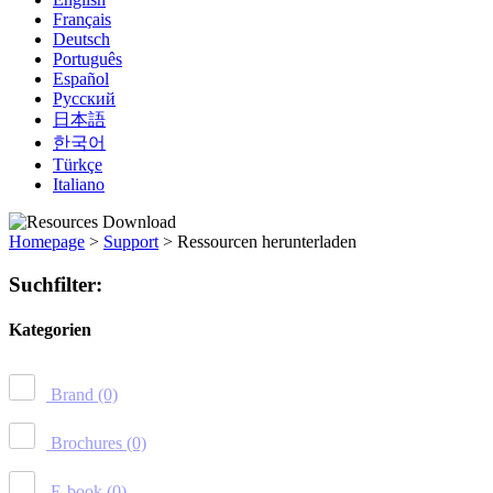
Français
Deutsch
Português
Español
Русский
日本語
한국어
Türkçe
Italiano
Homepage
>
Support
>
Ressourcen herunterladen
Suchfilter:
Kategorien
Brand
(0)
Brochures
(0)
E-book
(0)