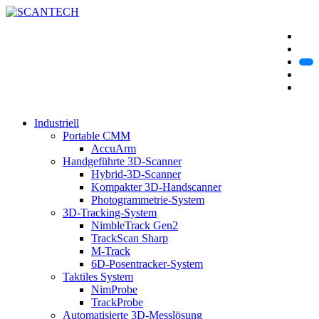
Industriell
Portable CMM
AccuArm
Handgeführte 3D-Scanner
Hybrid-3D-Scanner
Kompakter 3D-Handscanner
Photogrammetrie-System
3D-Tracking-System
NimbleTrack Gen2
TrackScan Sharp
M-Track
6D-Posentracker-System
Taktiles System
NimProbe
TrackProbe
Automatisierte 3D-Messlösung