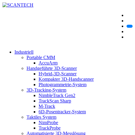
Industriell
Portable CMM
AccuArm
Handgeführte 3D-Scanner
Hybrid-3D-Scanner
Kompakter 3D-Handscanner
Photogrammetrie-System
3D-Tracking-System
NimbleTrack Gen2
TrackScan Sharp
M-Track
6D-Posentracker-System
Taktiles System
NimProbe
TrackProbe
Automatisierte 3D-Messlösung