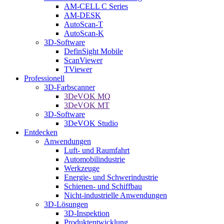
AM-CELL C Series
AM-DESK
AutoScan-T
AutoScan-K
3D-Software
DefinSight Mobile
ScanViewer
TViewer
Professionell
3D-Farbscanner
3DeVOK MQ
3DeVOK MT
3D-Software
3DeVOK Studio
Entdecken
Anwendungen
Luft- und Raumfahrt
Automobilindustrie
Werkzeuge
Energie- und Schwerindustrie
Schienen- und Schiffbau
Nicht-industrielle Anwendungen
3D-Lösungen
3D-Inspektion
Produktentwicklung