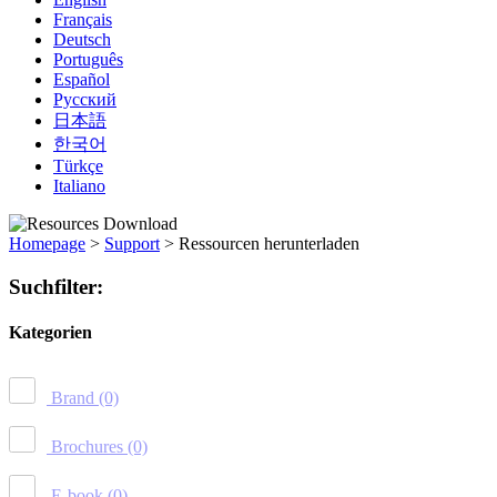
Français
Deutsch
Português
Español
Русский
日本語
한국어
Türkçe
Italiano
Homepage
>
Support
>
Ressourcen herunterladen
Suchfilter:
Kategorien
Brand
(0)
Brochures
(0)
E-book
(0)