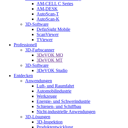
AM-CELL C Series
AM-DESK
AutoScan-T
AutoScan-K
3D-Software
DefinSight Mobile
ScanViewer
TViewer
Professionell
3D-Farbscanner
3DeVOK MQ
3DeVOK MT
3D-Software
3DeVOK Studio
Entdecken
Anwendungen
Luft- und Raumfahrt
Automobilindustrie
Werkzeuge
Energie- und Schwerindustrie
Schienen- und Schiffbau
Nicht-industrielle Anwendungen
3D-Lösungen
3D-Inspektion
Produktentwicklung