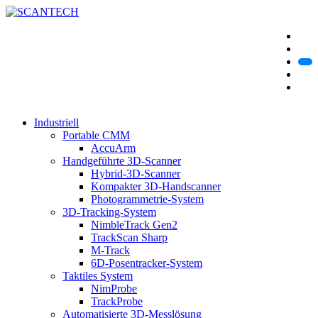
Industriell
Portable CMM
AccuArm
Handgeführte 3D-Scanner
Hybrid-3D-Scanner
Kompakter 3D-Handscanner
Photogrammetrie-System
3D-Tracking-System
NimbleTrack Gen2
TrackScan Sharp
M-Track
6D-Posentracker-System
Taktiles System
NimProbe
TrackProbe
Automatisierte 3D-Messlösung