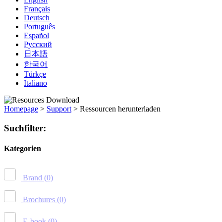
Français
Deutsch
Português
Español
Русский
日本語
한국어
Türkçe
Italiano
Homepage
>
Support
>
Ressourcen herunterladen
Suchfilter:
Kategorien
Brand
(0)
Brochures
(0)
E-book
(0)