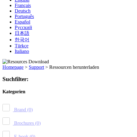
Français
Deutsch
Português
Español
Русский
日本語
한국어
Türkçe
Italiano
Homepage
>
Support
>
Ressourcen herunterladen
Suchfilter:
Kategorien
Brand
(0)
Brochures
(0)
E-book
(0)