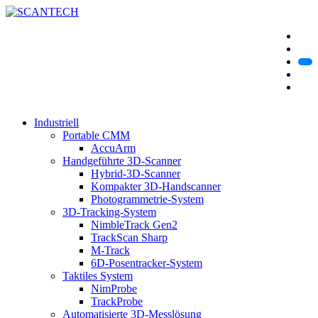
Industriell
Portable CMM
AccuArm
Handgeführte 3D-Scanner
Hybrid-3D-Scanner
Kompakter 3D-Handscanner
Photogrammetrie-System
3D-Tracking-System
NimbleTrack Gen2
TrackScan Sharp
M-Track
6D-Posentracker-System
Taktiles System
NimProbe
TrackProbe
Automatisierte 3D-Messlösung