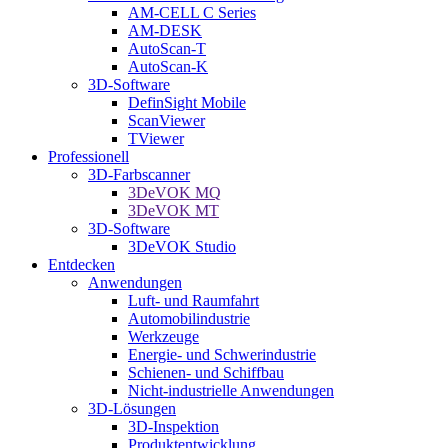
AM-CELL C Series
AM-DESK
AutoScan-T
AutoScan-K
3D-Software
DefinSight Mobile
ScanViewer
TViewer
Professionell
3D-Farbscanner
3DeVOK MQ
3DeVOK MT
3D-Software
3DeVOK Studio
Entdecken
Anwendungen
Luft- und Raumfahrt
Automobilindustrie
Werkzeuge
Energie- und Schwerindustrie
Schienen- und Schiffbau
Nicht-industrielle Anwendungen
3D-Lösungen
3D-Inspektion
Produktentwicklung