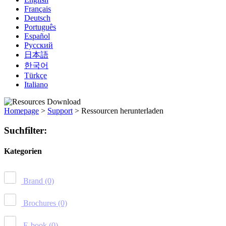
Français
Deutsch
Português
Español
Русский
日本語
한국어
Türkçe
Italiano
Homepage
>
Support
>
Ressourcen herunterladen
Suchfilter:
Kategorien
Brand
(0)
Brochures
(0)
E-book
(0)