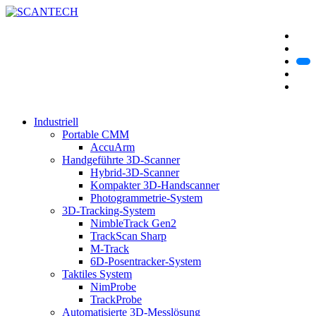
Industriell
Portable CMM
AccuArm
Handgeführte 3D-Scanner
Hybrid-3D-Scanner
Kompakter 3D-Handscanner
Photogrammetrie-System
3D-Tracking-System
NimbleTrack Gen2
TrackScan Sharp
M-Track
6D-Posentracker-System
Taktiles System
NimProbe
TrackProbe
Automatisierte 3D-Messlösung