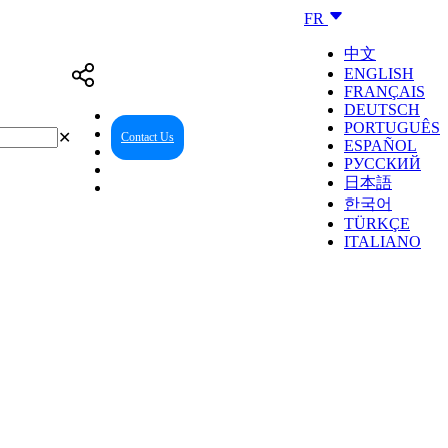
FR
中文
ENGLISH
FRANÇAIS
DEUTSCH
PORTUGUÊS
✕
Contact Us
Reseller Center
ESPAÑOL
РУССКИЙ
日本語
한국어
TÜRKÇE
ITALIANO