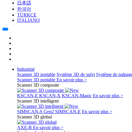
日本語
한국어
TÜRKÇE
ITALIANO
Industrial
Scanner 3D portable
Système 3D de suivi
Système de palpag
Scanner 3D portable
En savoir plus >
Scanner 3D composite
KSCAN-E
KSCAN-X
KSCAN-Magic
En savoir plus >
Scanner 3D intelligent
SIMSCAN-S Gen2
SIMSCAN-E
En savoir plus >
Scanner 3D global
AXE-B
En savoir plus >