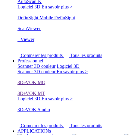
AutoScan-K
Logiciel 3D
En savoir plus >
DefinSight Mobile
DefinSight
ScanViewer
TViewer
Comparer les produits
Tous les produits
Professionnel
Scanner 3D couleur
Logiciel 3D
Scanner 3D couleur
En savoir plus >
3DeVOK MQ
3DeVOK MT
Logiciel 3D
En savoir plus >
3DeVOK Studio
Comparer les produits
Tous les produits
APPLICATIONs