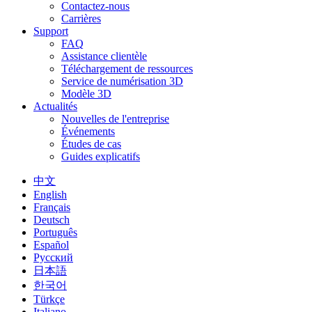
Contactez-nous
Carrières
Support
FAQ
Assistance clientèle
Téléchargement de ressources
Service de numérisation 3D
Modèle 3D
Actualités
Nouvelles de l'entreprise
Événements
Études de cas
Guides explicatifs
中文
English
Français
Deutsch
Português
Español
Русский
日本語
한국어
Türkçe
Italiano