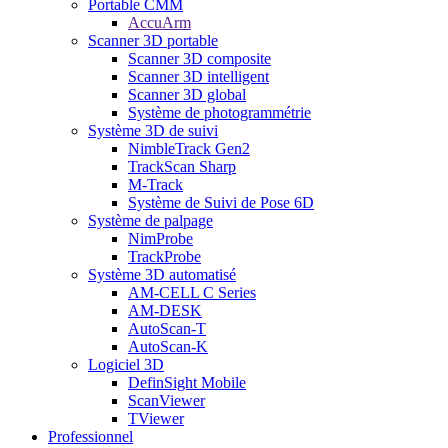
Portable CMM
AccuArm
Scanner 3D portable
Scanner 3D composite
Scanner 3D intelligent
Scanner 3D global
Système de photogrammétrie
Système 3D de suivi
NimbleTrack Gen2
TrackScan Sharp
M-Track
Système de Suivi de Pose 6D
Système de palpage
NimProbe
TrackProbe
Système 3D automatisé
AM-CELL C Series
AM-DESK
AutoScan-T
AutoScan-K
Logiciel 3D
DefinSight Mobile
ScanViewer
TViewer
Professionnel