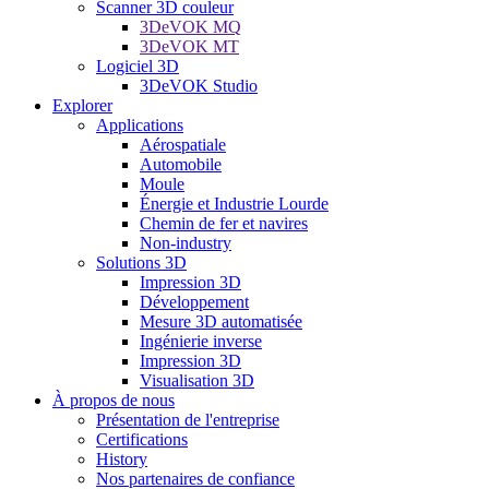
Scanner 3D couleur
3DeVOK MQ
3DeVOK MT
Logiciel 3D
3DeVOK Studio
Explorer
Applications
Aérospatiale
Automobile
Moule
Énergie et Industrie Lourde
Chemin de fer et navires
Non-industry
Solutions 3D
Impression 3D
Développement
Mesure 3D automatisée
Ingénierie inverse
Impression 3D
Visualisation 3D
À propos de nous
Présentation de l'entreprise
Certifications
History
Nos partenaires de confiance