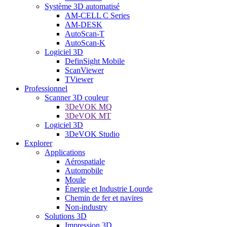
Système 3D automatisé
AM-CELL C Series
AM-DESK
AutoScan-T
AutoScan-K
Logiciel 3D
DefinSight Mobile
ScanViewer
TViewer
Professionnel
Scanner 3D couleur
3DeVOK MQ
3DeVOK MT
Logiciel 3D
3DeVOK Studio
Explorer
Applications
Aérospatiale
Automobile
Moule
Énergie et Industrie Lourde
Chemin de fer et navires
Non-industry
Solutions 3D
Impression 3D