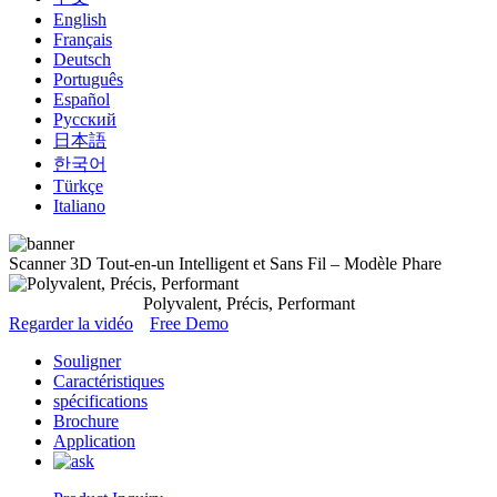
English
Français
Deutsch
Português
Español
Русский
日本語
한국어
Türkçe
Italiano
Scanner 3D Tout-en-un Intelligent et Sans Fil – Modèle Phare
Polyvalent, Précis, Performant
Regarder la vidéo
Free Demo
Souligner
Caractéristiques
spécifications
Brochure
Application