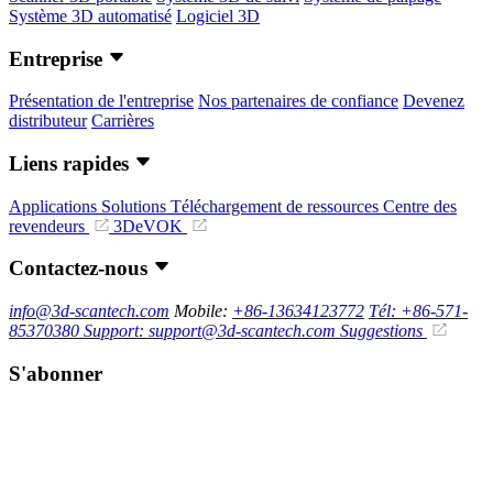
Système 3D automatisé
Logiciel 3D
Entreprise
Présentation de l'entreprise
Nos partenaires de confiance
Devenez
distributeur
Carrières
Liens rapides
Applications
Solutions
Téléchargement de ressources
Centre des
revendeurs
3DeVOK
Contactez-nous
info@3d-scantech.com
Mobile:
+86-13634123772
Tél: +86-571-
85370380
Support: support@3d-scantech.com
Suggestions
S'abonner