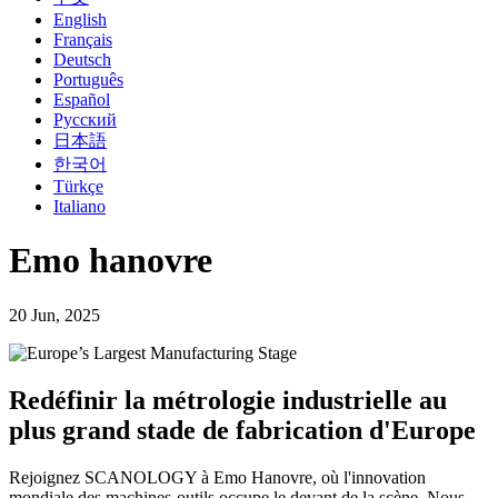
English
Français
Deutsch
Português
Español
Русский
日本語
한국어
Türkçe
Italiano
Emo hanovre
20 Jun, 2025
Redéfinir la métrologie industrielle au
plus grand stade de fabrication d'Europe
Rejoignez SCANOLOGY à Emo Hanovre, où l'innovation
mondiale des machines-outils occupe le devant de la scène. Nous