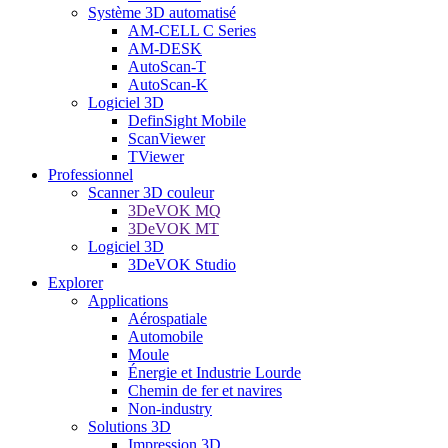
Système 3D automatisé
AM-CELL C Series
AM-DESK
AutoScan-T
AutoScan-K
Logiciel 3D
DefinSight Mobile
ScanViewer
TViewer
Professionnel
Scanner 3D couleur
3DeVOK MQ
3DeVOK MT
Logiciel 3D
3DeVOK Studio
Explorer
Applications
Aérospatiale
Automobile
Moule
Énergie et Industrie Lourde
Chemin de fer et navires
Non-industry
Solutions 3D
Impression 3D