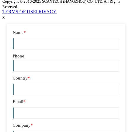
Copyright © 2016-2025 SCANTECH (HANGZHOU) CO., LTD. All Rights
Reserved
TERMS OF USE
PRIVACY
x
Name
*
Phone
Country
*
Email
*
Company
*