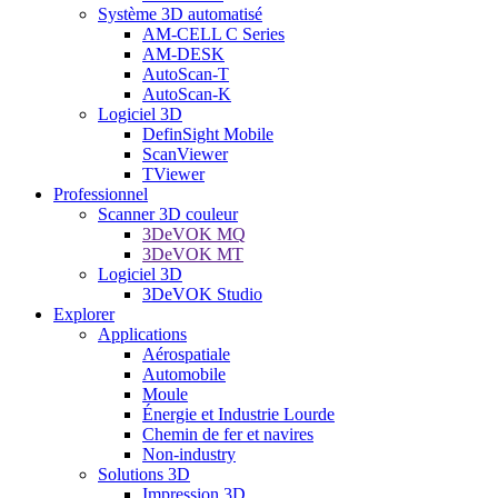
Système 3D automatisé
AM-CELL C Series
AM-DESK
AutoScan-T
AutoScan-K
Logiciel 3D
DefinSight Mobile
ScanViewer
TViewer
Professionnel
Scanner 3D couleur
3DeVOK MQ
3DeVOK MT
Logiciel 3D
3DeVOK Studio
Explorer
Applications
Aérospatiale
Automobile
Moule
Énergie et Industrie Lourde
Chemin de fer et navires
Non-industry
Solutions 3D
Impression 3D