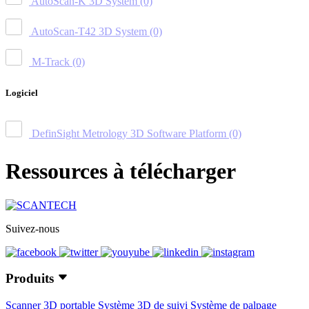
AutoScan-K 3D System
(0)
AutoScan-T42 3D System
(0)
M-Track
(0)
Logiciel
DefinSight Metrology 3D Software Platform
(0)
Ressources à télécharger
Suivez-nous
Produits
Scanner 3D portable
Système 3D de suivi
Système de palpage