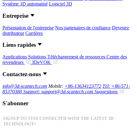
Système 3D automatisé
Logiciel 3D
Entreprise
Présentation de l'entreprise
Nos partenaires de confiance
Devenez
distributeur
Carrières
Liens rapides
Applications
Solutions
Téléchargement de ressources
Centre des
revendeurs
3DeVOK
Contactez-nous
info@3d-scantech.com
Mobile:
+86-13634123772
Tél: +86-571-
85370380
Support: support@3d-scantech.com
Suggestions
S'abonner