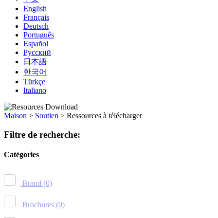
English
Français
Deutsch
Português
Español
Русский
日本語
한국어
Türkçe
Italiano
Maison
>
Soutien
>
Ressources à télécharger
Filtre de recherche:
Catégories
Brand
(0)
Brochures
(0)