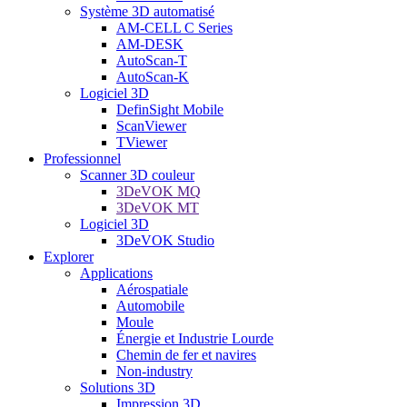
Système 3D automatisé
AM-CELL C Series
AM-DESK
AutoScan-T
AutoScan-K
Logiciel 3D
DefinSight Mobile
ScanViewer
TViewer
Professionnel
Scanner 3D couleur
3DeVOK MQ
3DeVOK MT
Logiciel 3D
3DeVOK Studio
Explorer
Applications
Aérospatiale
Automobile
Moule
Énergie et Industrie Lourde
Chemin de fer et navires
Non-industry
Solutions 3D
Impression 3D