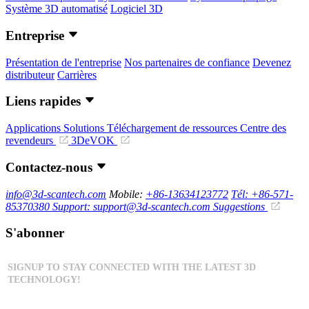
Système 3D automatisé
Logiciel 3D
Entreprise
Présentation de l'entreprise
Nos partenaires de confiance
Devenez
distributeur
Carrières
Liens rapides
Applications
Solutions
Téléchargement de ressources
Centre des
revendeurs
3DeVOK
Contactez-nous
info@3d-scantech.com
Mobile:
+86-13634123772
Tél: +86-571-
85370380
Support: support@3d-scantech.com
Suggestions
S'abonner