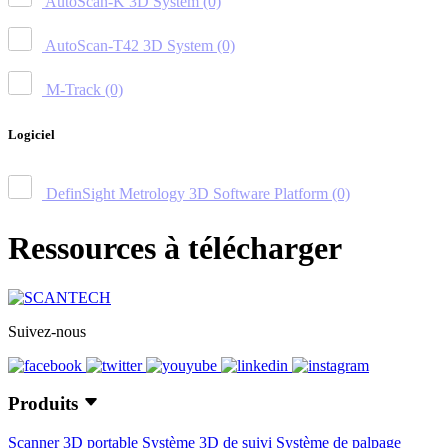
AutoScan-K 3D System
(0)
AutoScan-T42 3D System
(0)
M-Track
(0)
Logiciel
DefinSight Metrology 3D Software Platform
(0)
Ressources à télécharger
Suivez-nous
Produits
Scanner 3D portable
Système 3D de suivi
Système de palpage