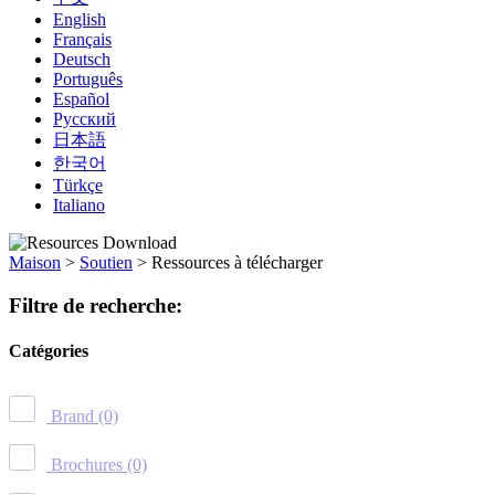
English
Français
Deutsch
Português
Español
Русский
日本語
한국어
Türkçe
Italiano
Maison
>
Soutien
>
Ressources à télécharger
Filtre de recherche:
Catégories
Brand
(0)
Brochures
(0)