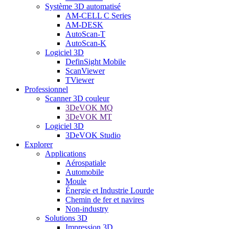
Système 3D automatisé
AM-CELL C Series
AM-DESK
AutoScan-T
AutoScan-K
Logiciel 3D
DefinSight Mobile
ScanViewer
TViewer
Professionnel
Scanner 3D couleur
3DeVOK MQ
3DeVOK MT
Logiciel 3D
3DeVOK Studio
Explorer
Applications
Aérospatiale
Automobile
Moule
Énergie et Industrie Lourde
Chemin de fer et navires
Non-industry
Solutions 3D
Impression 3D