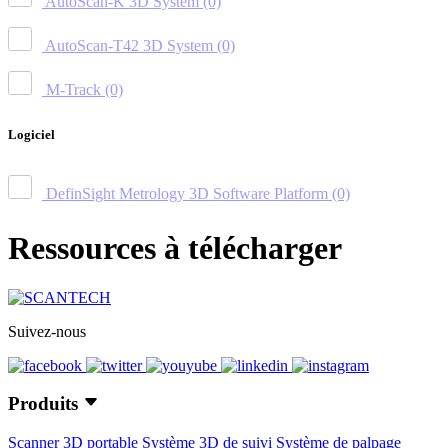
AutoScan-K 3D System
(0)
AutoScan-T42 3D System
(0)
M-Track
(0)
Logiciel
DefinSight Metrology 3D Software Platform
(0)
Ressources à télécharger
Suivez-nous
Produits
Scanner 3D portable
Système 3D de suivi
Système de palpage