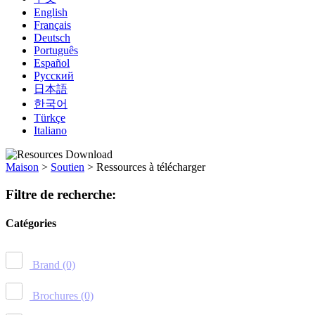
English
Français
Deutsch
Português
Español
Русский
日本語
한국어
Türkçe
Italiano
Maison
>
Soutien
>
Ressources à télécharger
Filtre de recherche:
Catégories
Brand
(0)
Brochures
(0)