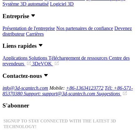
Système 3D automatisé
Logiciel 3D
Entreprise
Présentation de l'entreprise
Nos partenaires de confiance
Devenez
distributeur
Carrières
Liens rapides
Applications
Solutions
Téléchargement de ressources
Centre des
revendeurs
3DeVOK
Contactez-nous
info@3d-scantech.com
Mobile:
+86-13634123772
Tél: +86-571-
85370380
Support: support@3d-scantech.com
Suggestions
S'abonner